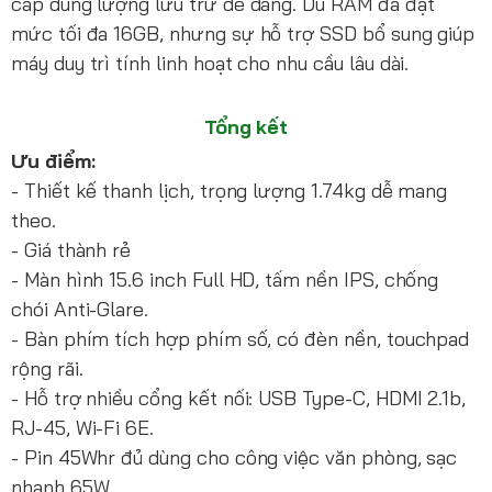
cấp dung lượng lưu trữ dễ dàng. Dù RAM đã đạt
mức tối đa 16GB, nhưng sự hỗ trợ SSD bổ sung giúp
máy duy trì tính linh hoạt cho nhu cầu lâu dài.
Tổng kết
Ưu điểm:
- Thiết kế thanh lịch, trọng lượng 1.74kg dễ mang
theo.
- Giá thành rẻ
- Màn hình 15.6 inch Full HD, tấm nền IPS, chống
chói Anti-Glare.
- Bàn phím tích hợp phím số, có đèn nền, touchpad
rộng rãi.
- Hỗ trợ nhiều cổng kết nối: USB Type-C, HDMI 2.1b,
RJ-45, Wi-Fi 6E.
- Pin 45Whr đủ dùng cho công việc văn phòng, sạc
nhanh 65W.