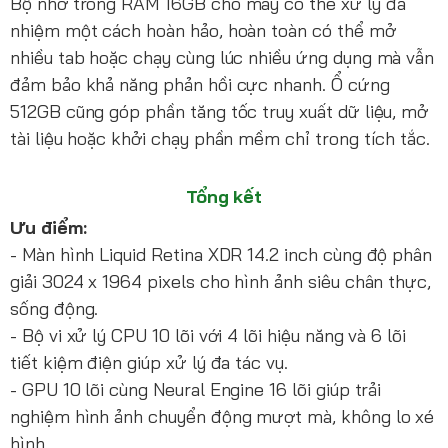
Bộ nhớ trong RAM 16GB cho máy có thể xử lý đa
nhiệm một cách hoàn hảo, hoàn toàn có thể mở
nhiều tab hoặc chạy cùng lúc nhiều ứng dụng mà vẫn
đảm bảo khả năng phản hồi cực nhanh. Ổ cứng
512GB cũng góp phần tăng tốc truy xuất dữ liệu, mở
tài liệu hoặc khởi chạy phần mềm chỉ trong tích tắc.
Tổng kết
Ưu điểm:
- Màn hình Liquid Retina XDR 14.2 inch cùng độ phân
giải 3024 x 1964 pixels cho hình ảnh siêu chân thực,
sống động.
- Bộ vi xử lý CPU 10 lõi với 4 lõi hiệu năng và 6 lõi
tiết kiệm điện giúp xử lý đa tác vụ.
- GPU 10 lõi cùng Neural Engine 16 lõi giúp trải
nghiệm hình ảnh chuyển động mượt mà, không lo xé
hình.