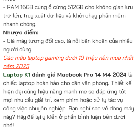
- RAM 16GB cùng ổ cứng 512GB cho không gian lưu
trữ lớn, truy xuất dữ liệu và khởi chạy phần mềm
nhanh chóng.
Nhược điểm:
- Giá máy tương đối cao, là nỗi băn khoăn của nhiều
người dùng.
Các mẫu laptop gaming dưới 10 triệu nên mua nhất
năm 2025
Laptop K1
đánh giá Macbook Pro 14 M4 2024
là
chiếc laptop hoàn hảo cho dân văn phòng. Thiết kế
hiện đại cùng hiệu năng mạnh mẽ sẽ đáp ứng tốt
mọi nhu cầu giải trí, xem phim hoặc xử lý tác vụ
công việc chuyên nghiệp. Bạn nghĩ sao về dòng máy
này? Hãy để lại ý kiến ở phần bình luận bên dưới
nhé!