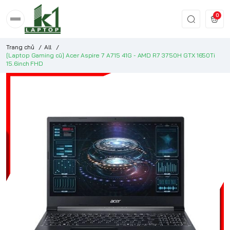
0
Trang chủ
/
All
/
[Laptop Gaming cũ] Acer Aspire 7 A715 41G - AMD R7 3750H GTX 1650Ti
15.6inch FHD