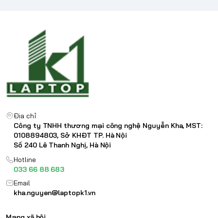
Power Adapter
Trọng lượng
2.4 kg
Vỏ
Led phím:
Trắng.
Địa chỉ
Công ty TNHH thương mại công nghệ Nguyễn Kha, MST:
0108894803, Sở KHĐT TP. Hà Nội
Số 240 Lê Thanh Nghị, Hà Nội
Hotline
033 66 88 683
Email
kha.nguyen@laptopk1.vn
Mạng xã hội