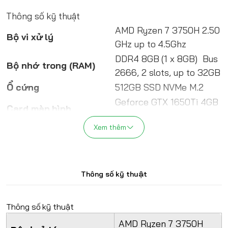
Thông số kỹ thuật
AMD Ryzen 7 3750H 2.50
Bộ vi xử lý
GHz up to 4.5Ghz
DDR4 8GB (1 x 8GB) Bus
Bộ nhớ trong (RAM)
2666, 2 slots, up to 32GB
Ổ cứng
512GB SSD NVMe M.2
Geforce GTX 1650Ti 4GB
Card màn hình
GDDR6
Xem thêm
15.6' FHD (1920×1080)
Màn hình
IPS 60Hz
2x USB 2.0; 1x USB 3.0; 1x
Kết nối
USB 3.1 Type C; 1x HDMI
Thông số kỹ thuật
Pin
4 Cell , 48 Whr
Power Adapter
Thông số kỹ thuật
Trọng lượng
2.4 kg
AMD Ryzen 7 3750H