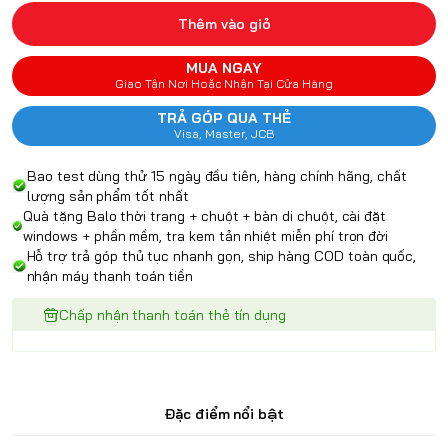
Thêm vào giỏ
MUA NGAY
Giao Tận Nơi Hoặc Nhận Tại Cửa Hàng
TRẢ GÓP QUA THẺ
Visa, Master, JCB
Bao test dùng thử 15 ngày đầu tiên, hàng chính hãng, chất
lượng sản phẩm tốt nhất
Quà tặng Balo thời trang + chuột + bàn di chuột, cài đặt
windows + phần mềm, tra kem tản nhiệt miễn phí trọn đời
Hỗ trợ trả góp thủ tục nhanh gọn, ship hàng COD toàn quốc,
nhận máy thanh toán tiền
Chấp nhận thanh toán thẻ tín dụng
Đặc điểm nổi bật