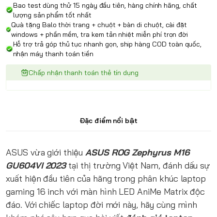
Bao test dùng thử 15 ngày đầu tiên, hàng chính hãng, chất
lượng sản phẩm tốt nhất
Quà tặng Balo thời trang + chuột + bàn di chuột, cài đặt
windows + phần mềm, tra kem tản nhiệt miễn phí trọn đời
Hỗ trợ trả góp thủ tục nhanh gọn, ship hàng COD toàn quốc,
nhận máy thanh toán tiền
Chấp nhận thanh toán thẻ tín dụng
Đặc điểm nổi bật
ASUS vừa giới thiệu
ASUS ROG Zephyrus M16
GU604VI 2023
tại thị trường Việt Nam, đánh dấu sự
xuất hiện đầu tiên của hãng trong phân khúc laptop
gaming 16 inch với màn hình LED AniMe Matrix độc
đáo. Với chiếc laptop đời mới này, hãy cùng mình