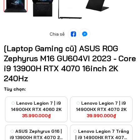
Chia sẻ
[Laptop Gaming cũ] ASUS ROG
Zephyrus M16 GU604VI 2023 - Core
i9 13900H RTX 4070 16inch 2K
240Hz
Tùy chọn:
Lenovo Legion 7 | i9
Lenovo Legion 7 | i9
14900HX RTX 4060 2K
14900HX RTX 4070 2K
35.990.000₫
39.990.000₫
ASUS Zephyrus G16 |
Lenovo Legion 7 Trắng
i9 13900H RTX 4070 2K
| i9 14900HX RTX 4070