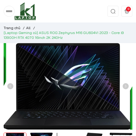
0
Trang chủ
/
All
/
[Laptop Gaming cũ] ASUS ROG Zephyrus M16 GU604VI 2023 - Core i9
13900H RTX 4070 16inch 2K 240Hz