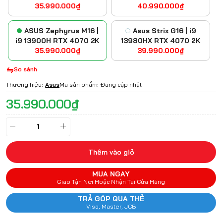
35.990.000₫
240Hz
40.990.000₫
2K
ASUS Zephyrus M16 |
Asus Strix G16 | i9
i9 13900H RTX 4070 2K
13980HX RTX 4070 2K
35.990.000₫
39.990.000₫
So sánh
Thương hiệu:
Asus
Mã sản phẩm:
Đang cập nhật
35.990.000₫
Thêm vào giỏ
MUA NGAY
Giao Tận Nơi Hoặc Nhận Tại Cửa Hàng
TRẢ GÓP QUA THẺ
Visa, Master, JCB