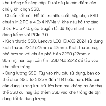
khe trống để nâng cấp. Dưới đây là các điểm cần
chú ý khi chọn SSD:
- Chuẩn kết nối: Để tối ưu hiệu suất, hãy chọn SSD
chuẩn M.2 PCIe 4.0x4 NVMe vì khe này hỗ trợ giao
thức PCIe 4.0, giúp truyền tải dữ liệu nhanh hơn
đáng kể so với PCIe 3.0.
- Kích thước SSD: Lenovo LOQ 15IAX9 2024 sử dụng
kích thước 2242 (22mm x 42mm). Kích thước này
nhỏ hơn so với chuẩn phổ biến 2280 (22mm x
80mm), nên bạn cần tìm SSD M.2 2242 để lắp vừa
khe cắm trống.
- Dung lượng SSD: Tùy vào nhu cầu sử dụng, bạn có
thể chọn SSD từ 512GB đến 1TB hoặc hơn. Nếu bạn
cần dung lượng lưu trữ lớn hơn mà không muốn thay
thế SSD cũ, hãy lắp thêm SSD vào khe trống để tận
dụng tối đa dung lượng.