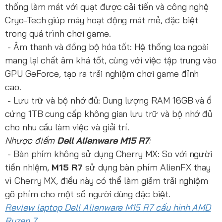
thống làm mát với quạt được cải tiến và công nghệ
Cryo-Tech giúp máy hoạt động mát mẻ, đặc biệt
trong quá trình chơi game.
- Âm thanh và đồng bộ hóa tốt: Hệ thống loa ngoài
mang lại chất âm khá tốt, cùng với việc tập trung vào
GPU GeForce, tạo ra trải nghiệm chơi game đỉnh
cao.
- Lưu trữ và bộ nhớ đủ: Dung lượng RAM 16GB và ổ
cứng 1TB cung cấp không gian lưu trữ và bộ nhớ đủ
cho nhu cầu làm việc và giải trí.
Nhược điểm
Dell Alienware M15 R7
:
- Bàn phím không sử dụng Cherry MX: So với người
tiền nhiệm,
M15 R7
sử dụng bàn phím AlienFX thay
vì Cherry MX, điều này có thể làm giảm trải nghiệm
gõ phím cho một số người dùng đặc biệt.
Review laptop Dell Alienware M15 R7 cấu hình AMD
Ryzen 7