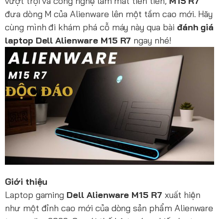
vượt trội và công nghệ làm mát tiên tiến,
M15 R7
đưa dòng M của Alienware lên một tầm cao mới. Hãy
cùng mình đi khám phá cỗ máy này qua bài
đánh giá
laptop Dell Alienware M15 R7
ngay nhé!
Giới thiệu
Laptop gaming
Dell Alienware M15 R7
xuất hiện
như một đỉnh cao mới của dòng sản phẩm Alienware