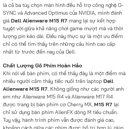
là cả ba tùy chọn màn hình đều hỗ trợ công nghệ G-
SYNC và Advanced Optimus của NVIDIA, mình đánh
giá
Dell Alienware M15 R7
mang lại sự kết hợp
tuyệt vời giữa khả năng chơi game mượt mà và thời
lượng pin kéo dài. Điều này thực sự là một ưu điểm
chỉ có thể tìm thấy trên những cấu hình cao cấp
nhất từ trước đến nay của Dell.
Chất Lượng Gõ Phím Hoàn Hảo
Khi nói về bàn phím, có thể thấy đây là một điểm mà
nhiều người cảm thấy tiếc nuối trên laptop
Dell
Alienware M15 R7
. Không giống như các người anh
em như Alienware M15 R4 và Alienware M17 R4
được trang bị bàn phím cơ Cherry MX,
M15 R7
lại
chỉ sử dụng bàn phím AlienFX dòng M tiêu chuẩn.
Tuy vậy, hành trình phím vẫn được đánh giá cao,
khoảng cách giữa các phím được bố trí hợp lý, giúp