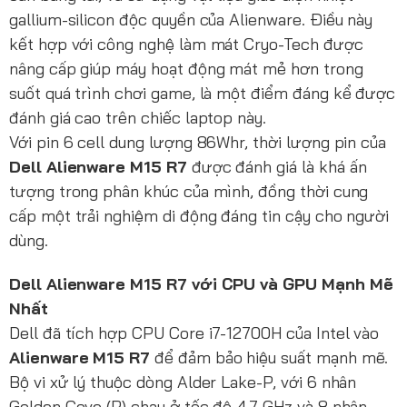
gallium-silicon độc quyền của Alienware. Điều này
kết hợp với công nghệ làm mát Cryo-Tech được
nâng cấp giúp máy hoạt động mát mẻ hơn trong
suốt quá trình chơi game, là một điểm đáng kể được
đánh giá cao trên chiếc laptop này.
Với pin 6 cell dung lượng 86Whr, thời lượng pin của
Dell Alienware M15 R7
được đánh giá là khá ấn
tượng trong phân khúc của mình, đồng thời cung
cấp một trải nghiệm di động đáng tin cậy cho người
dùng.
Dell Alienware M15 R7 với CPU và
GPU Mạnh Mẽ
Nhất
Dell đã tích hợp CPU Core i7-12700H của Intel vào
Alienware M15 R7
để đảm bảo hiệu suất mạnh mẽ.
Bộ vi xử lý thuộc dòng Alder Lake-P, với 6 nhân
Golden Cove (P) chạy ở tốc độ 4,7 GHz và 8 nhân