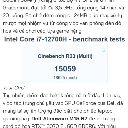
Gracemont, đạt tối đa 3,5 GHz, tổng cộng 14 nhân và
20 luồng. Bộ nhớ đệm rộng rãi 24MB giúp máy xử lý
mượt mọi nhiệm vụ từ công việc văn phòng đến đồ
hoạ và cả chơi các tựa game nặng.
Test CPU
Tuy nhiên, điểm đặc biệt không nằm ở đây. Lần này,
việc tập trung chủ yếu vào GPU GeForce của Dell đã
mang lại sự ấn tượng đặc biệt cho chiếc laptop
gaming này.
Dell Alienware M15 R7
được trang bị
card đồ hoạ RTX™ 3070 Ti, 8GB GDDR6. Với hiệu