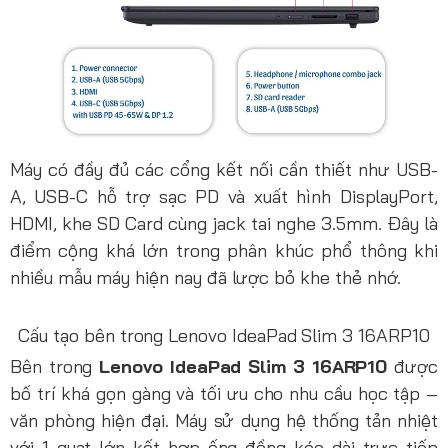
Máy có đầy đủ các cổng kết nối cần thiết như USB-
A, USB-C hỗ trợ sạc PD và xuất hình DisplayPort,
HDMI, khe SD Card cùng jack tai nghe 3.5mm. Đây là
điểm cộng khá lớn trong phân khúc phổ thông khi
nhiều mẫu máy hiện nay đã lược bỏ khe thẻ nhớ.
Cấu tạo bên trong Lenovo IdeaPad Slim 3 16ARP10
Bên trong
Lenovo IdeaPad Slim 3 16ARP10
được
bố trí khá gọn gàng và tối ưu cho nhu cầu học tập –
văn phòng hiện đại. Máy sử dụng hệ thống tản nhiệt
với 1 quạt lớn kết hợp ống đồng kéo dài trực tiếp