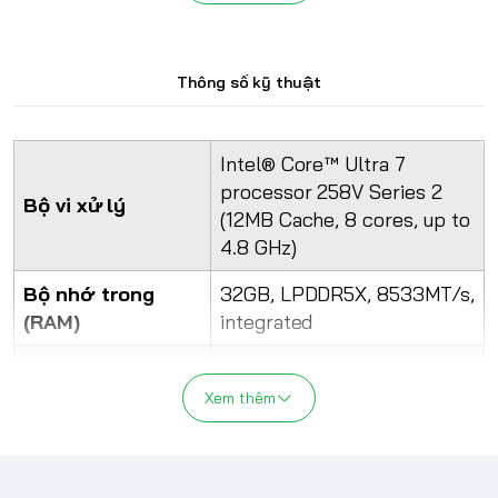
Thông số kỹ thuật
Intel® Core™ Ultra 7
processor 258V Series 2
Bộ vi xử lý
(12MB Cache, 8 cores, up to
4.8 GHz)
Bộ nhớ trong
32GB, LPDDR5X, 8533MT/s,
(RAM)
integrated
1TB M.2 PCIe NVMe Solid
Ổ cứng
State Drive
Xem thêm
Card màn hình
Intel® Arc™ graphics
Đánh giá laptop Dell XPS 13 9350
13.4", Touch, 3K 2880x1800,