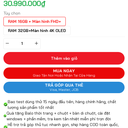
30.990.000₫
Tùy chọn
RAM 16GB + Màn hình FHD+
RAM 32GB+Màn hình 4K OLED
Thêm vào giỏ
MUA NGAY
Giao Tận Nơi Hoặc Nhận Tại Cửa Hàng
TRẢ GÓP QUA THẺ
Visa, Master, JCB
Bao test dùng thử 15 ngày đầu tiên, hàng chính hãng, chất
lượng sản phẩm tốt nhất
Quà tặng Balo thời trang + chuột + bàn di chuột, cài đặt
windows + phần mềm, tra kem tản nhiệt miễn phí trọn đời
Hỗ trợ trả góp thủ tục nhanh gọn, ship hàng COD toàn quốc,