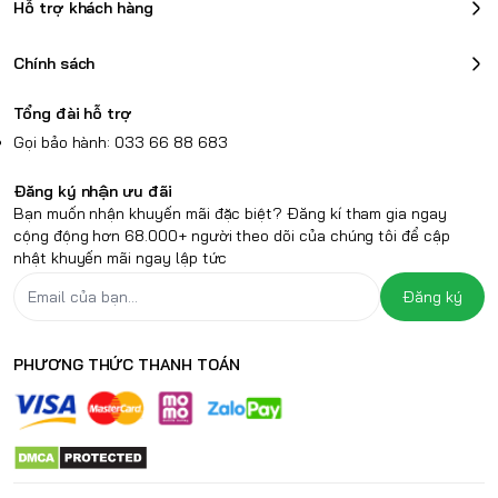
Hỗ trợ khách hàng
optimized with Waves
phẩm trở nên đẹp mắt mà còn tạo ra một sự ấn
®
MaxxVoice
supporting
tượng mạnh mẽ với bề mặt nhôm phay xước CNC.
Chính sách
VoIP
Công nghệ này không chỉ tạo ra một lớp vỏ bóng
mịn mà còn đảm bảo sự chắc chắn và độ bền cao
Tổng đài hỗ trợ
Power Adapter
130W Type-C Adapter
Gọi bảo hành: 033 66 88 683
cho máy tính.
2.13 Kg, 18.7x 358.18 x
Trọng lượng
Đăng ký nhận ưu đãi
240.05 mm
Bạn muốn nhận khuyến mãi đặc biệt? Đăng kí tham gia ngay
cộng động hơn 68.000+ người theo dõi của chúng tôi để cập
Case
:Platinum
nhật khuyến mãi ngay lập tức
Keyboard
:Platinum
Vỏ
Backlit English
Đăng ký
Keyboard with
Fingerprint Reader
PHƯƠNG THỨC THANH TOÁN