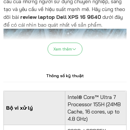
cầu của những người sử dụng chuyên nghiệp, sáng
tạo và yêu cầu về hiệu suất mạnh mẽ. Hãy cùng theo
dõi bài
review laptop Dell XPS 16 9640
dưới đây
để có cái nhìn bao quát nhất về sản phẩm.
Xem thêm
Thông số kỹ thuật
Intel® Core™ Ultra 7
Processor 155H (24MB
Bộ vi xử lý
Cache, 16 cores, up to
4.8 GHz)