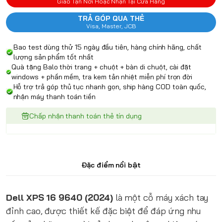
Giao Tận Nơi Hoặc Nhận Tại Cửa Hàng
TRẢ GÓP QUA THẺ
Visa, Master, JCB
Bao test dùng thử 15 ngày đầu tiên, hàng chính hãng, chất
lượng sản phẩm tốt nhất
Quà tặng Balo thời trang + chuột + bàn di chuột, cài đặt
windows + phần mềm, tra kem tản nhiệt miễn phí trọn đời
Hỗ trợ trả góp thủ tục nhanh gọn, ship hàng COD toàn quốc,
nhận máy thanh toán tiền
Chấp nhận thanh toán thẻ tín dụng
Đặc điểm nổi bật
Dell XPS 16 9640 (2024)
là một cỗ máy xách tay
đỉnh cao, được thiết kế đặc biệt để đáp ứng nhu