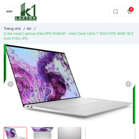
0
Trang chủ
/
All
/
[Like new] Laptop Dell XPS 16 9640 - Intel Core Ultra 7 155H RTX 4060 16.3
inch FHD+ IPS