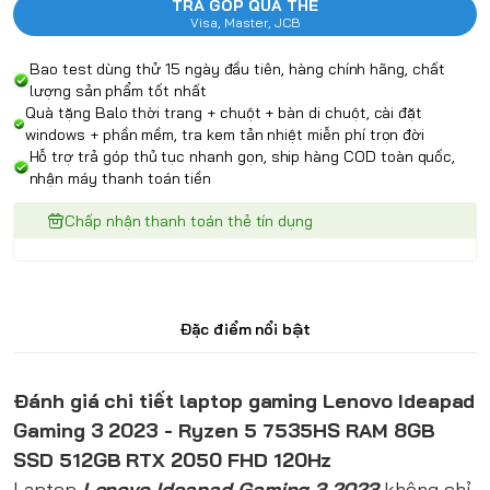
TRẢ GÓP QUA THẺ
Visa, Master, JCB
Bao test dùng thử 15 ngày đầu tiên, hàng chính hãng, chất
lượng sản phẩm tốt nhất
Quà tặng Balo thời trang + chuột + bàn di chuột, cài đặt
windows + phần mềm, tra kem tản nhiệt miễn phí trọn đời
Hỗ trợ trả góp thủ tục nhanh gọn, ship hàng COD toàn quốc,
nhận máy thanh toán tiền
Chấp nhận thanh toán thẻ tín dụng
Đặc điểm nổi bật
Đánh giá chi tiết laptop gaming Lenovo Ideapad
Gaming 3 2023 - Ryzen 5 7535HS RAM 8GB
SSD 512GB RTX 2050 FHD 120Hz
Laptop
Lenovo Ideapad Gaming 3 2023
không chỉ