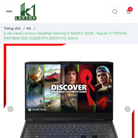
0
Trang chủ
/
All
/
[Like new] Lenovo IdeaPad Gaming 3 15ARH7 2023 - Ryzen 5 7535HS
RAM 8GB SSD 512GB RTX 2050 FHD 120Hz