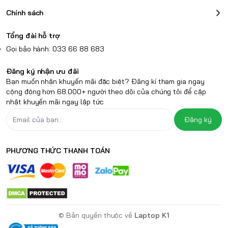
Lenovo Ideapad Gaming 3 2023
Chính sách
Ngoại hình nam tính
Lenovo IdeaPad Gaming 3 2023
không chú trọng
Tổng đài hỗ trợ
vào vẻ ngoài gắn liền với hoạt động chơi game, mà
Gọi bảo hành: 033 66 88 683
thay vào đó, máy trông hơn như một chiếc laptop
Đăng ký nhận ưu đãi
văn phòng. Được trang bị lớp hoàn thiện màu đen
Bạn muốn nhận khuyến mãi đặc biệt? Đăng kí tham gia ngay
bóng, từ nắp máy, khung máy, bản lề đến cả
cộng động hơn 68.000+ người theo dõi của chúng tôi để cập
nhật khuyến mãi ngay lập tức
touchpad, tạo ra cảm giác rất phù hợp với môi
trường công sở. Lenovo gọi lớp phủ này là Onyx
Đăng ký
Black và cũng có một lớp phủ khác có tên
Chameleon Blue.
PHƯƠNG THỨC THANH TOÁN
© Bản quyền thuộc về
Laptop K1