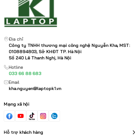
Kết nối
lý AMD Ryzen 7000 Series và card đồ họa NVIDIA
3.2 Gen 2 (support data
transfer, Power
RTX 2000 Series thế hệ mới nhất.
Delivery 3.0 and
DisplayPort™ 1.4) 2x
USB 3.2 Gen 1, Wi-Fi®
Địa chỉ
6, 11ax 2x2 + BT5.1
Công ty TNHH thương mại công nghệ Nguyễn Kha, MST:
0108894803, Sở KHĐT TP. Hà Nội
Pin
60WHrs
Số 240 Lê Thanh Nghị, Hà Nội
Hotline
Power Adapter
135W
033 66 88 683
Email
2.3 kg (359.6 x 266.4 x
Trọng lượng
kha.nguyen@laptopk1.vn
21.8 mm)
Vỏ
Mạng xã hội
Hỗ trợ khách hàng