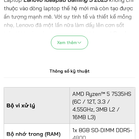
thuộc vào dòng laptop thế hệ mới mà còn tạo được
ấn tượng mạnh mẽ. Với sự tinh tế và thiết kế mỏng
nhẹ, Lenovo đã một lần nữa làm dấy lên cơn sốt
trên thị trường laptop gaming với
Ideapad Gaming
3
. Điểm mạnh của
Lenovo Ideapad Gaming 3
Xem thêm
2023
không chỉ nằm ở việc áp dụng ngôn ngữ thiết
kế đột phá, mà còn ở hiệu năng đáng kinh ngạc, thu
hút một lượng lớn người dùng. Hãy cùng mình
đánh
Thông số kỹ thuật
giá chi tiết laptop Lenovo Ideapad Gaming 3
2023
để xem có thực sự gây ấn tượng cũng như
những kì vọng mà nó đem lại cho người dùng hay
AMD Ryzen™ 5 7535HS
không nhé!
(6C / 12T, 3.3 /
Bộ vi xử lý
4.55GHz, 3MB L2 /
16MB L3)
1x 8GB SO-DIMM DDR5-
Bộ nhớ trong (RAM)
4800