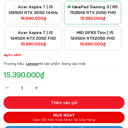
Acer Aspire 7 | i5
IdeaPad Gaming 3 | R5
12450H RTX 3050 144Hz
7535HS RTX 2050 FHD
16.990.000₫
15.390.000₫
Acer Aspire 7 | i5
MSI GF63 Thin | i5
12450H RTX 2050 FHD
12450H RTX2050 FHD
15.690.000₫
15.990.000₫
So sánh
Thương hiệu:
Lenovo
Mã sản phẩm:
Đang cập nhật
15.390.000₫
Thêm vào giỏ
MUA NGAY
Giao Tận Nơi Hoặc Nhận Tại Cửa Hàng