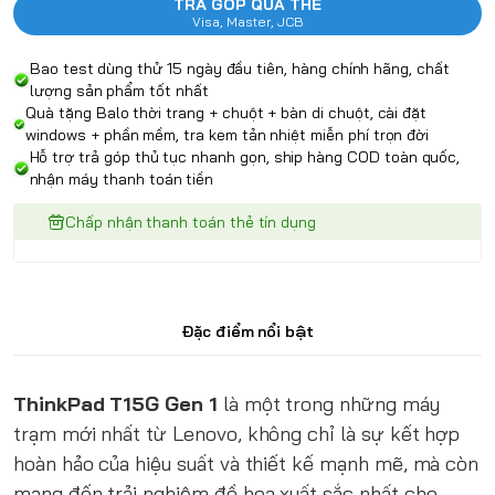
TRẢ GÓP QUA THẺ
Visa, Master, JCB
Bao test dùng thử 15 ngày đầu tiên, hàng chính hãng, chất
lượng sản phẩm tốt nhất
Quà tặng Balo thời trang + chuột + bàn di chuột, cài đặt
windows + phần mềm, tra kem tản nhiệt miễn phí trọn đời
Hỗ trợ trả góp thủ tục nhanh gọn, ship hàng COD toàn quốc,
nhận máy thanh toán tiền
Chấp nhận thanh toán thẻ tín dụng
Đặc điểm nổi bật
ThinkPad T15G Gen 1
là một trong những máy
trạm mới nhất từ Lenovo, không chỉ là sự kết hợp
hoàn hảo của hiệu suất và thiết kế mạnh mẽ, mà còn
mang đến trải nghiệm đồ họa xuất sắc nhất cho