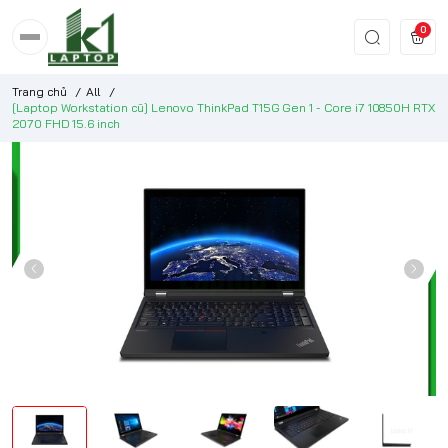
0
Trang chủ
/
All
/
[Laptop Workstation cũ] Lenovo ThinkPad T15G Gen 1 - Core i7 10850H RTX
2070 FHD 15.6 inch