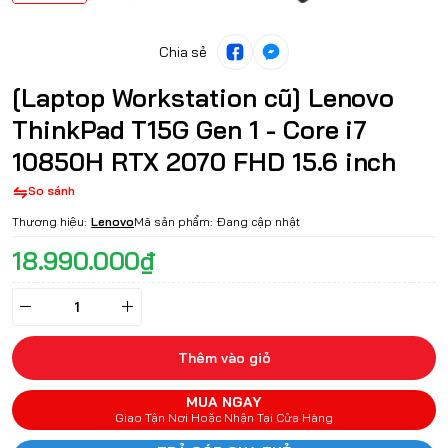
Chia sẻ
[Laptop Workstation cũ] Lenovo
ThinkPad T15G Gen 1 - Core i7
10850H RTX 2070 FHD 15.6 inch
So sánh
Thương hiệu:
Lenovo
Mã sản phẩm:
Đang cập nhật
18.990.000₫
Thêm vào giỏ
MUA NGAY
Giao Tận Nơi Hoặc Nhận Tại Cửa Hàng