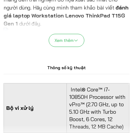
người dùng. Hãy cùng mình tham khảo bài viết
đánh
giá laptop Workstation Lenovo ThinkPad T15G
Gen 1
dưới đây.
Xem thêm
Giới thiệu
Laptop
ThinkPad T15G Gen 1
là một sản phẩm
máy tính xách tay của nhà Lenovo mang trong mình
một cấu hình vô cùng mạnh mẽ và đáng kinh ngạc,
Thông số kỹ thuật
với khả năng thực hiện công việc đa nhiệm mượt
mà và thiết kế chất lượng cao.
Intel® Core™ i7-
10850H Processor with
vPro™ (2.70 GHz, up to
Bộ vi xử lý
5.10 GHz with Turbo
Boost, 6 Cores, 12
Threads, 12 MB Cache)