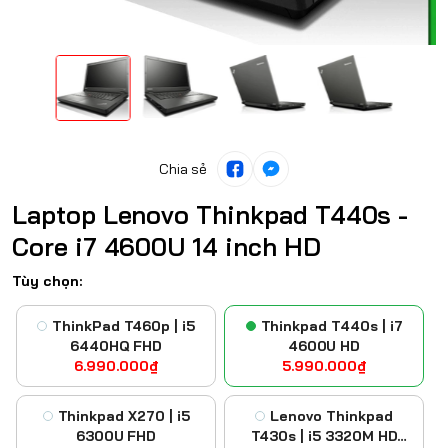
Chia sẻ
Laptop Lenovo Thinkpad T440s -
Core i7 4600U 14 inch HD
Tùy chọn:
ThinkPad T460p | i5
Thinkpad T440s | i7
6440HQ FHD
4600U HD
6.990.000₫
5.990.000₫
Thinkpad X270 | i5
Lenovo Thinkpad
6300U FHD
T430s | i5 3320M HD