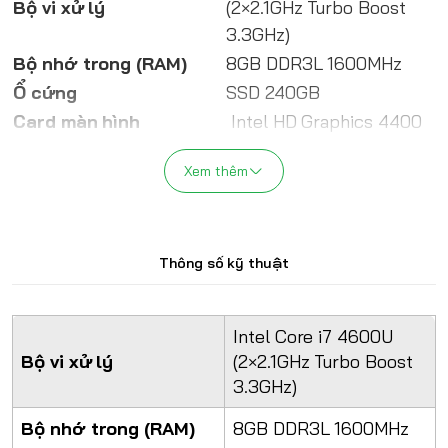
Bộ vi xử lý
(2×2.1GHz Turbo Boost
3.3GHz)
Bộ nhớ trong (RAM)
8GB DDR3L 1600MHz
Ổ cứng
SSD 240GB
Card màn hình
Intel HD Graphics 4400
14 inch HD+ (1600×900) –
Xem thêm
Màn hình
Option: FullHD IPS +
300.000đ
Wifi chuẩn N, LAN gigabit,
Kết nối
USB 2.0 và 3.0, VGA,
Thông số kỹ thuật
Display Port
Pin
trên 2h
Intel Core i7 4600U
Power Adapter
Bộ vi xử lý
(2×2.1GHz Turbo Boost
Trọng lượng
1.56 kg
3.3GHz)
Vỏ
Bộ nhớ trong (RAM)
8GB DDR3L 1600MHz