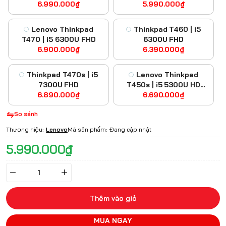
6.990.000₫
Graphics 4000
5.990.000₫
Lenovo Thinkpad
Thinkpad T460 | i5
T470 | i5 6300U FHD
6300U FHD
6.900.000₫
6.390.000₫
Thinkpad T470s | i5
Lenovo Thinkpad
7300U FHD
T450s | i5 5300U HD
6.890.000₫
Graphics 5500 FHD
6.690.000₫
So sánh
Thương hiệu:
Lenovo
Mã sản phẩm:
Đang cập nhật
5.990.000₫
Thêm vào giỏ
MUA NGAY