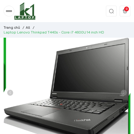
0
Trang chủ
/
All
/
Laptop Lenovo Thinkpad T440s - Core i7 4600U 14 inch HD