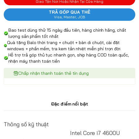
Giao Tận Nơi Hoặc Nhận Tại Cửa Hàng
TRẢ GÓP QUA THẺ
Visa, Master, JCB
Bao test dùng thử 15 ngày đầu tiên, hàng chính hãng, chất
lượng sản phẩm tốt nhất
Quà tặng Balo thời trang + chuột + bàn di chuột, cài đặt
windows + phần mềm, tra kem tản nhiệt miễn phí trọn đời
Hỗ trợ trả góp thủ tục nhanh gọn, ship hàng COD toàn quốc,
nhận máy thanh toán tiền
Chấp nhận thanh toán thẻ tín dụng
Đặc điểm nổi bật
Thông số kỹ thuật
Intel Core i7 4600U