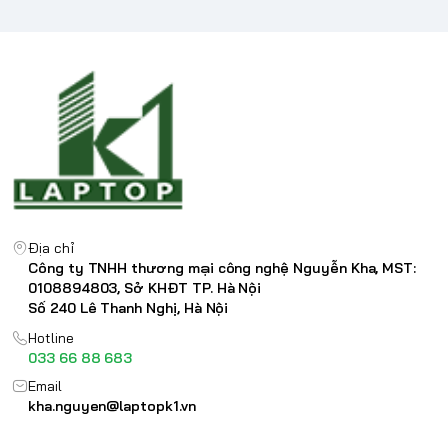
Địa chỉ
Công ty TNHH thương mại công nghệ Nguyễn Kha, MST:
0108894803, Sở KHĐT TP. Hà Nội
Số 240 Lê Thanh Nghị, Hà Nội
Hotline
033 66 88 683
Email
kha.nguyen@laptopk1.vn