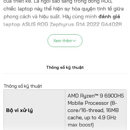
của thiết kế. Là ngôi sao sáng trong dòng ROG,
chiếc laptop này thể hiện sự hòa quyện tinh tế giữa
phong cách và hiệu suất. Hãy cùng mình
đánh giá
laptop ASUS ROG Zephyrus G14 2022 GA402R
ngay sau bài viết dưới đây.
Xem thêm
Thông số kỹ thuật
Thông số kỹ thuật
AMD Ryzen™ 9 6900HS
Mobile Processor (8-
Bộ vi xử lý
core/16-thread, 16MB
cache, up to 4.9 GHz
max boost)