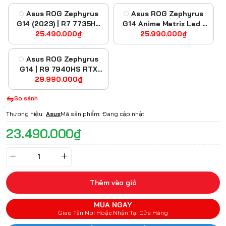
Asus ROG Zephyrus
Asus ROG Zephyrus
G14 (2023) | R7 7735HS
G14 Anime Matrix Led |
RTX 4050 QHD
25.490.000₫
R9 6900HS RX6800S 2K
25.990.000₫
120Hz
Asus ROG Zephyrus
G14 | R9 7940HS RTX
29.990.000₫
4060 QHD
So sánh
Thương hiệu:
Asus
Mã sản phẩm:
Đang cập nhật
23.490.000₫
Thêm vào giỏ
MUA NGAY
Giao Tận Nơi Hoặc Nhận Tại Cửa Hàng