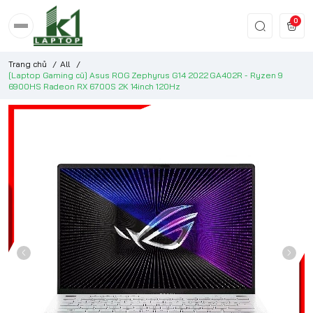
0
Trang chủ
/
All
/
[Laptop Gaming cũ] Asus ROG Zephyrus G14 2022 GA402R - Ryzen 9
6900HS Radeon RX 6700S 2K 14inch 120Hz