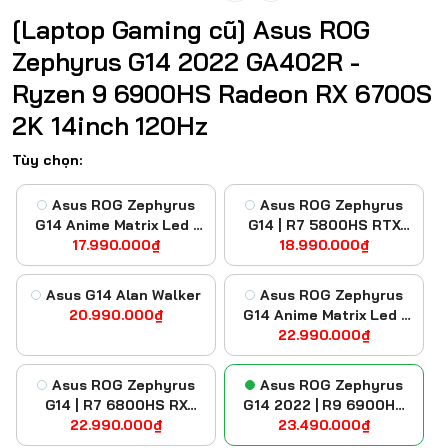
[Laptop Gaming cũ] Asus ROG
Zephyrus G14 2022 GA402R -
Ryzen 9 6900HS Radeon RX 6700S
2K 14inch 120Hz
Tùy chọn:
Asus ROG Zephyrus
Asus ROG Zephyrus
G14 Anime Matrix Led |
G14 | R7 5800HS RTX
R7 5800HS RTX 3050Ti
17.990.000₫
18.990.000₫
3060 14 FHD
FHD
Asus G14 Alan Walker
Asus ROG Zephyrus
20.990.000₫
G14 Anime Matrix Led |
R9 5900HS RTX 3060
22.990.000₫
2K
Asus ROG Zephyrus
Asus ROG Zephyrus
G14 | R7 6800HS RX
G14 2022 | R9 6900HS
22.990.000₫
6700S 2K
RX 6700S 2K
23.490.000₫