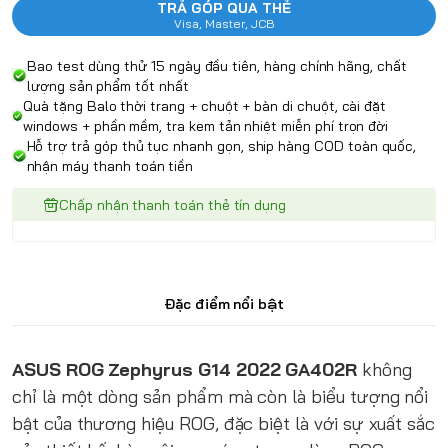
TRẢ GÓP QUA THẺ
Visa, Master, JCB
Bao test dùng thử 15 ngày đầu tiên, hàng chính hãng, chất
lượng sản phẩm tốt nhất
Quà tặng Balo thời trang + chuột + bàn di chuột, cài đặt
windows + phần mềm, tra kem tản nhiệt miễn phí trọn đời
Hỗ trợ trả góp thủ tục nhanh gọn, ship hàng COD toàn quốc,
nhận máy thanh toán tiền
Chấp nhận thanh toán thẻ tín dụng
Đặc điểm nổi bật
ASUS ROG Zephyrus G14 2022 GA402R
không
chỉ là một dòng sản phẩm mà còn là biểu tượng nổi
bật của thương hiệu ROG, đặc biệt là với sự xuất sắc