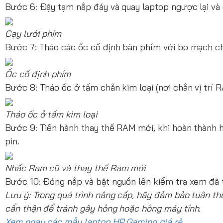
Bước 6: Đậy tạm nắp đáy và quay laptop ngược lại và 
Cạy lưới phím
Bước 7: Tháo các ốc cố định bàn phím với bo mạch ch
Ốc cố định phím
Bước 8: Tháo ốc ở tấm chắn kim loại (nơi chắn vị trí 
Tháo ốc ở tấm kim loại
Bước 9: Tiến hành thay thế RAM mới, khi hoàn thành hã
pin.
Nhấc Ram cũ và thay thế Ram mới
Bước 10: Đóng nắp và bật nguồn lên kiểm tra xem đã 
Lưu ý: Trong quá trình nâng cấp, hãy đảm bảo tuân th
cẩn thận để tránh gây hỏng hoặc hỏng máy tính.
Xem ngay các mẫu laptop HP Gaming giá rẻ