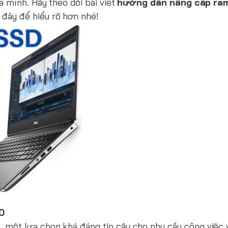
 mình. Hãy theo dõi bài viết
hướng dẫn nâng cấp ram
đây để hiểu rõ hơn nhé!
60
ột lựa chọn khá đáng tin cậy cho nhu cầu công việc và