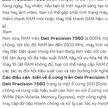
hàng ngày. Tuy nhiên, nếu bạn là một người sáng tạo ho
họa hay làm video, bạn có thể gặp phải tình trạng m
thêm thanh RAM mới hoặc thay thế thanh RAM hiện có 
Ram
Hơn nữa, RAM trên
Dell Precision 7560
là DDR4, mộ
chóng. Với tốc độ RAM lên đến 2933 MHz, máy tính này
này đặc biệt quan trọng khi bạn đang làm việc với cá
Để tận dụng tối đa hiệu suất RAM, hãy tối ưu hóa hệ 
thấy 16 GB RAM không đủ, bạn có thể nâng cấp RAM đ
các tác vụ đòi hỏi hiệu suất cao và tận hưởng trải ngh
Các điều cần biết về ổ cứng trên Dell Precision
Dell Precision 7560
trang bị một ổ cứng SSD (Solid 
chóng và cung cấp hiệu suất cao hơn so với ổ cứng cơ 
NVMe (Non-Volatile Memory Express), một công nghệ mớ
truy cập dữ liệu nhanh chóng và xử lý các tác vụ mượ