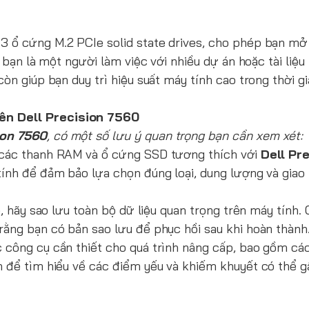
 3 ổ cứng M.2 PCIe solid state drives, cho phép bạn mở
 bạn là một người làm việc với nhiều dự án hoặc tài liệu
òn giúp bạn duy trì hiệu suất máy tính cao trong thời gi
ên Dell Precision 7560
ion 7560
, có một số lưu ý quan trọng bạn cần xem xét:
 các thanh RAM và ổ cứng SSD tương thích với
Dell Pr
 tính để đảm bảo lựa chọn đúng loại, dung lượng và gia
, hãy sao lưu toàn bộ dữ liệu quan trọng trên máy tính. 
rằng bạn có bản sao lưu để phục hồi sau khi hoàn thành
công cụ cần thiết cho quá trình nâng cấp, bao gồm các 
h để tìm hiểu về các điểm yếu và khiếm khuyết có thể gâ