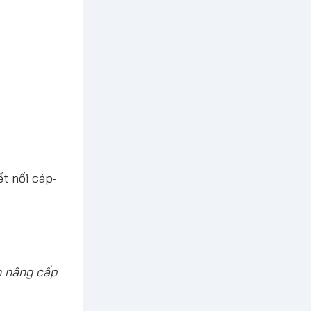
ết nối cáp-
h nâng cấp