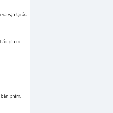
và vặn lại ốc
hấc pin ra
n bàn phím.