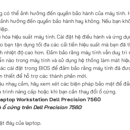
ng có thể ảnh hưởng đến quyền bảo hành của máy tính. 
ó ảnh hưởng đến quyền bảo hành hay không. Nếu bạn kh
iệp.
ưu hóa hiệu suất máy tính. Cài đặt hệ điều hành và ứng d
 bạn tận dụng tối đa các cải tiến hiệu suất mà bạn đã 
h nhiệt độ cao hơn. Đảm bảo rằng máy tính vẫn duy trì 
bẩn nào trong máy tính và sử dụng hệ thống làm mát hiệu
 các cài đặt trong BIOS để đảm bảo rằng máy tính đã đư
 thiết để hỗ trợ các thành phần mới.
iệu nhạy cảm, hãy xem xét các biện pháp bảo mật để đ
á trình nâng cấp hoặc khi bạn cần thay đổi ổ cứng.
laptop Workstation Dell Precision 7560
 ổ cứng trên Dell Precision 7560
:
t đáy của laptop.