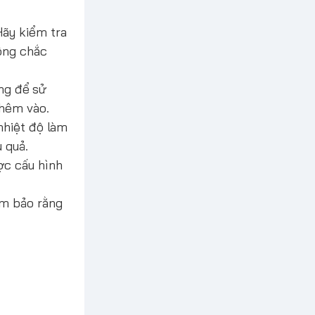
Hãy kiểm tra
ông chắc
ụng để sử
thêm vào.
nhiệt độ làm
 quả.
ợc cấu hình
ảm bảo rằng