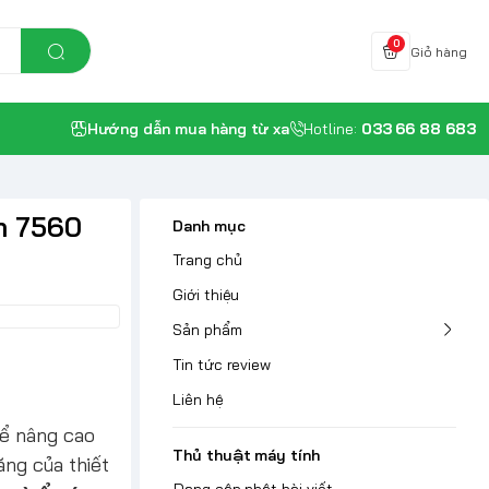
0
Giỏ hàng
Hướng dẫn mua hàng từ xa
Hotline:
033 66 88 683
n 7560
Danh mục
Trang chủ
Giới thiệu
Sản phẩm
Tin tức review
Liên hệ
để nâng cao
Thủ thuật máy tính
ăng của thiết
Đang cập nhật bài viết