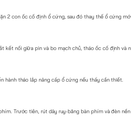
ặn 2 con ốc cố định ổ cứng, sau đó thay thế ổ cứng mới 
t kết nối giữa pin và bo mạch chủ, tháo ốc cố định và n
ến hành tháo lắp nâng cấp ổ cứng nếu thấy cần thiết.
 phím. Trước tiên, rút dây ruy-băng bàn phím và đèn nề