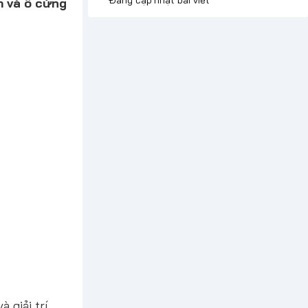
 và ổ cứng
 giải trí