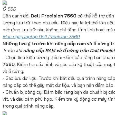
Ổ SSD
Bên cạnh đó,
Dell Precision 7560
có thể hỗ trợ đến
lượng lưu trữ theo nhu cầu. Điều này là lợi thế lớn nếu
mở rộng lưu trữ này không chỉ tăng tính linh hoạt mà c
Mua ngay laptop Dell Precision 7560
Những lưu ý trước khi nâng cấp ram và ổ cứng tr
Trước khi
nâng cấp RAM và ổ cứng trên Dell Precis
- Chọn linh kiện tương thích: Đảm bảo rằng bạn chọn
7560
. Kiểm tra cấu hình và yêu cầu kỹ thuật của máy
và ổ cứng.
- Sao lưu dữ liệu: Trước khi bắt đầu quá trình nâng cấp
nâng cấp có thể gây mất dữ liệu, và bạn nên đảm bảo 
- Chuẩn bị công cụ: Đảm bảo rằng bạn đã chuẩn bị các 
vít, và đầu cắm phù hợp. Kiểm tra kỹ động cơ máy tín
trong quá trình nâng cấp.