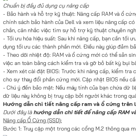
Chuẩn bị đầy đủ dụng cụ nâng cấp
- Bảo hành và hỗ trợ kỹ thuật: Nâng cấp RAM và ổ cứ
chính sách bảo hành của Dell và xem liệu nâng cấp c
chắn, cân nhắc việc tìm sự hỗ trợ kỹ thuật chuyên ngh
- Tối ưu hóa hiệu suất: Sau khi nâng cấp, bạn cần tối 
dụng tối ưu các thành phần mới. Điều này giúp đảm bảo
- Theo dõi nhiệt độ: RAM và ổ cứng mới có thể sản sin
việc an toàn bằng cách kiểm tra và gỡ bỏ bất kỳ bụi 
- Xem xét cài đặt BIOS: Trước khi nâng cấp, kiểm tra
cho sự thay đổi phần cứng mới. Cập nhật BIOS nếu cần
- Chú ý đến bảo mật: Nếu máy tính của bạn chứa dữ l
dữ liệu này không bị truy cập bởi người khác trong qu
Hướng dẫn chi tiết nâng cấp ram và ổ cứng trên 
Dưới đây là
hướng dẫn chi tiết để nâng cấp RAM và
Nâng cấp Ổ Cứng (SSD):
Bước 1: Truy cập một trong các cổng M.2 thông qua mặ