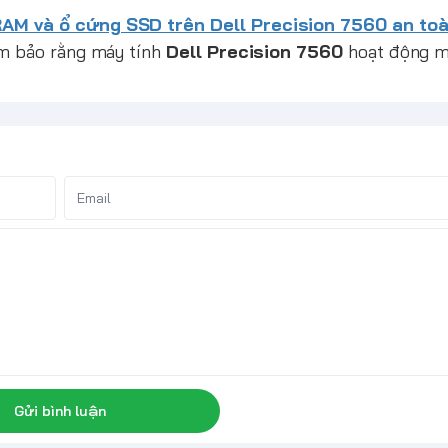
RAM và ổ cứng SSD trên Dell Precision 7560 an toà
ảm bảo rằng máy tính
Dell Precision 7560
hoạt động m
Gửi bình luận