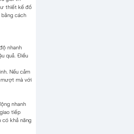
hư thiết kế đồ
M bằng cách
 độ nhanh
ệu quả. Điều
minh. Nếu cảm
c mượt mà với
 động nhanh
giao tiếp
n có khả năng