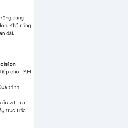
 rộng dung
 lớn. Khả năng
an dài.
ecision
o tiếp cho RAM
Quá trình
.
ốc vít, tua
y trục trặc