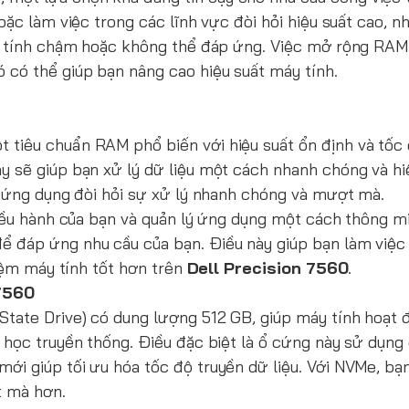
ặc làm việc trong các lĩnh vực đòi hỏi hiệu suất cao, n
áy tính chậm hoặc không thể đáp ứng. Việc mở rộng RA
có thể giúp bạn nâng cao hiệu suất máy tính.
t tiêu chuẩn RAM phổ biến với hiệu suất ổn định và tốc
 sẽ giúp bạn xử lý dữ liệu một cách nhanh chóng và hi
c ứng dụng đòi hỏi sự xử lý nhanh chóng và mượt mà.
điều hành của bạn và quản lý ứng dụng một cách thông 
ể đáp ứng nhu cầu của bạn. Điều này giúp bạn làm việ
iệm máy tính tốt hơn trên
Dell Precision 7560
.
 7560
State Drive) có dung lượng 512 GB, giúp máy tính hoạt
học truyền thống. Điều đặc biệt là ổ cứng này sử dụng 
i giúp tối ưu hóa tốc độ truyền dữ liệu. Với NVMe, bạ
t mà hơn.