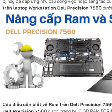
bị này để đáp ứng nhu cầu công việc hoặc sáng tạo của
trên laptop Workstation Dell Precision 7560
dưới 
Các điều cần biết về Ram trên Dell Precision 75
Dell Precision 7560
được trang bị 16 GB RAM DDR4, m