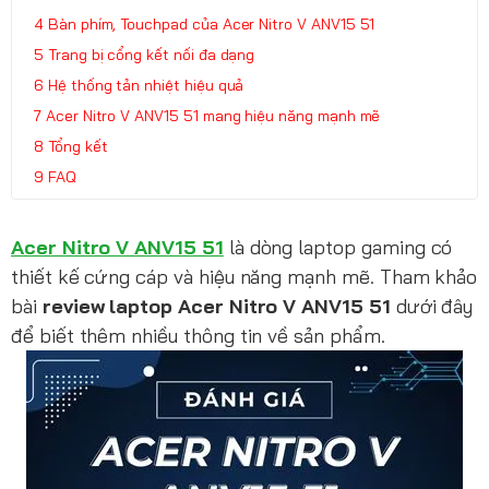
Bàn phím, Touchpad của Acer Nitro V ANV15 51
Trang bị cổng kết nối đa dạng
Hệ thống tản nhiệt hiệu quả
Acer Nitro V ANV15 51 mang hiệu năng mạnh mẽ
Tổng kết
FAQ
Acer Nitro V ANV15 51
là dòng laptop gaming có
thiết kế cứng cáp và hiệu năng mạnh mẽ. Tham khảo
bài
review laptop Acer Nitro V ANV15 51
dưới đây
để biết thêm nhiều thông tin về sản phẩm.