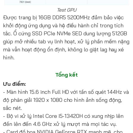
Test GPU
Được trang bị 16GB DDR5 5200MHz đảm bảo việc
khởi động ứng dụng và hệ điều hành chỉ trong tích
tắc. Ổ cứng SSD PCIe NVMe SED dung lượng 512GB
giúp mở nhiều tab vụ linh hoạt, xử lý phần mềm nặng
mà vẫn hoạt động ổn định, không lo giật lag hay xé
hình.
Tổng kết
Ưu điểm:
- Màn hình 15.6 inch Full HD với tần số quét 144Hz và
độ phân giải 1920 x 1080 cho hình ảnh sống động,
sắc nét.
- Bộ vi xử lý Intel Core i5-13420H có xung nhịp lên
đến lên đến 4.6 GHz xử lý mượt mà mọi tác vụ.
- Card đồ họa NVIDIA GeForce RTX mạnh mẽ, cho