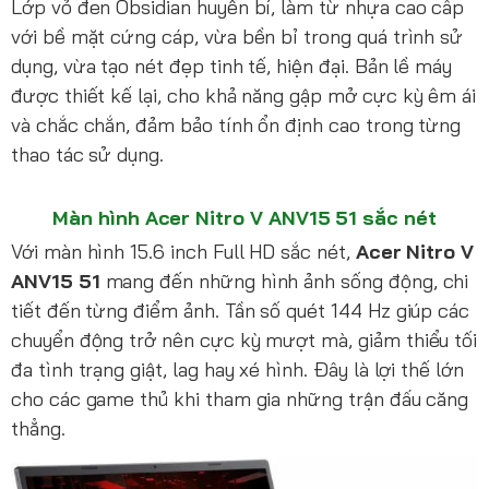
Lớp vỏ đen Obsidian huyền bí, làm từ nhựa cao cấp
với bề mặt cứng cáp, vừa bền bỉ trong quá trình sử
dụng, vừa tạo nét đẹp tinh tế, hiện đại. Bản lề máy
được thiết kế lại, cho khả năng gập mở cực kỳ êm ái
và chắc chắn, đảm bảo tính ổn định cao trong từng
thao tác sử dụng.
Màn hình Acer Nitro V ANV15 51 sắc nét
Với màn hình 15.6 inch Full HD sắc nét,
Acer Nitro V
ANV15 51
mang đến những hình ảnh sống động, chi
tiết đến từng điểm ảnh. Tần số quét 144 Hz giúp các
chuyển động trở nên cực kỳ mượt mà, giảm thiểu tối
đa tình trạng giật, lag hay xé hình. Đây là lợi thế lớn
cho các game thủ khi tham gia những trận đấu căng
thẳng.