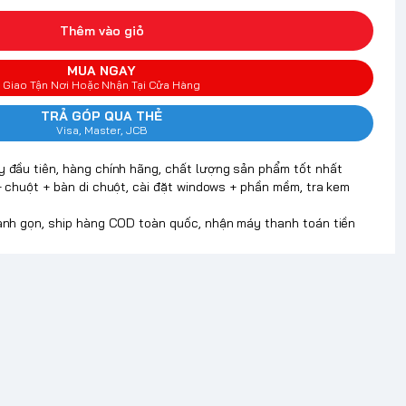
Thêm vào giỏ
MUA NGAY
Giao Tận Nơi Hoặc Nhận Tại Cửa Hàng
TRẢ GÓP QUA THẺ
Visa, Master, JCB
y đầu tiên, hàng chính hãng, chất lượng sản phẩm tốt nhất
+ chuột + bàn di chuột, cài đặt windows + phần mềm, tra kem
hanh gọn, ship hàng COD toàn quốc, nhận máy thanh toán tiền