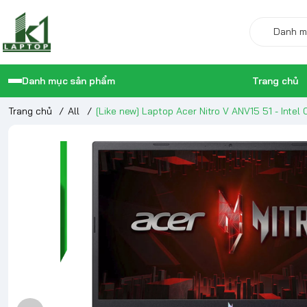
Danh mục sản phẩm
Trang chủ
Trang chủ
/
All
/
[Like new] Laptop Acer Nitro V ANV15 51 - Inte