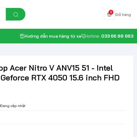
0
Giỏ hàng
Hướng dẫn mua hàng từ xa
Hotline:
033 66 88 683
op Acer Nitro V ANV15 51 - Intel
 Geforce RTX 4050 15.6 inch FHD
Đang cập nhật