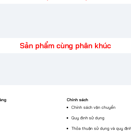
V15 51
ANV15 51
Sản phẩm cùng phân khúc
V ANV15 51
sở hữu hiệu
ản nhiệt tối ưu. Chiếc
chơi game tuyệt vời hơn
àng
Chính sách
Chính sách vận chuyển
Quy định sử dụng
Thỏa thuận sử dụng và quy định