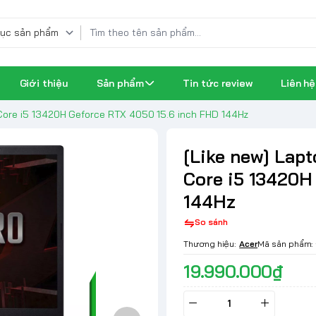
Giới thiệu
Sản phẩm
Tin tức review
Liên hệ
l Core i5 13420H Geforce RTX 4050 15.6 inch FHD 144Hz
[Like new] Lapt
Core i5 13420H
144Hz
So sánh
Thương hiệu:
Acer
Mã sản phẩm:
19.990.000₫