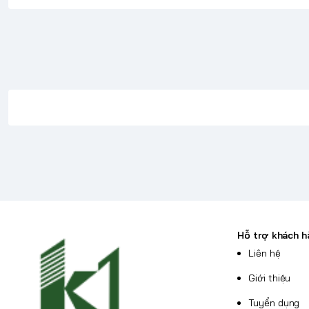
Đánh giá laptop Acer Nitro V AN
Giới thiệu laptop Acer Nitro V 
Đến từ thương hiệu laptop Acer đình đám,
Nitro 
năng mạnh mẽ, màn hình siêu sắc nét và hệ thống t
laptop này hứa hẹn mang đến trải nghiệm giải trí, 
bao giờ hết.
Hỗ trợ khách h
Liên hệ
Giới thiệu
Tuyển dụng