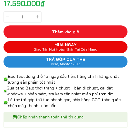
17.590.000₫
Thêm vào giỏ
MUA NGAY
Giao Tận Nơi Hoặc Nhận Tại Cửa Hàng
TRẢ GÓP QUA THẺ
Visa, Master, JCB
Bao test dùng thử 15 ngày đầu tiên, hàng chính hãng, chất
lượng sản phẩm tốt nhất
Quà tặng Balo thời trang + chuột + bàn di chuột, cài đặt
windows + phần mềm, tra kem tản nhiệt miễn phí trọn đời
Hỗ trợ trả góp thủ tục nhanh gọn, ship hàng COD toàn quốc,
nhận máy thanh toán tiền
Chấp nhận thanh toán thẻ tín dụng