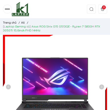
0
Trang chủ
/
All
/
[Laptop Gaming cũ] Asus ROG Strix G15 G513QE - Ryzen 7 5800H RTX
3050Ti 15.6inch FHD 144Hz