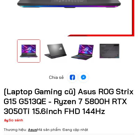
Chia sẻ
[Laptop Gaming cũ] Asus ROG Strix
G15 G513QE - Ryzen 7 5800H RTX
3050Ti 15.6inch FHD 144Hz
So sánh
Thương hiệu:
Asus
Mã sản phẩm:
Đang cập nhật