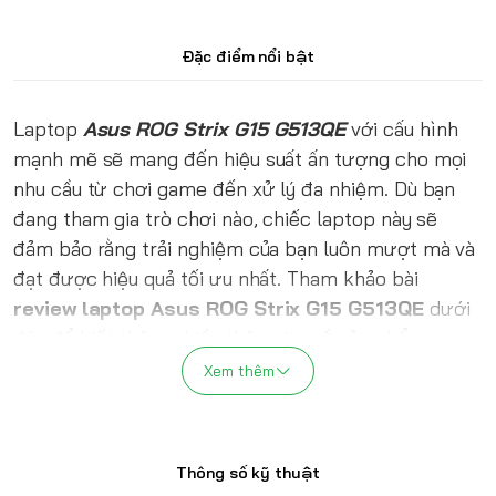
Đặc điểm nổi bật
Laptop
Asus ROG Strix G15 G513QE
với cấu hình
mạnh mẽ sẽ mang đến hiệu suất ấn tượng cho mọi
nhu cầu từ chơi game đến xử lý đa nhiệm. Dù bạn
đang tham gia trò chơi nào, chiếc laptop này sẽ
đảm bảo rằng trải nghiệm của bạn luôn mượt mà và
đạt được hiệu quả tối ưu nhất. Tham khảo bài
review laptop Asus ROG Strix G15 G513QE
dưới
đây để biết thêm nhiều thông tin về sản phẩm.
Xem thêm
Thông số kỹ thuật