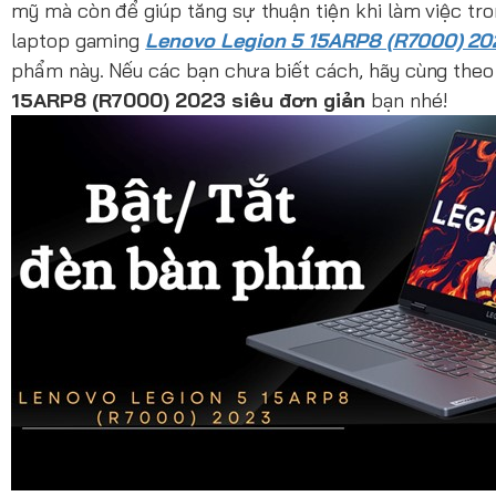
mỹ mà còn để giúp tăng sự thuận tiện khi làm việc tro
laptop gaming
Lenovo Legion 5 15ARP8 (R7000) 20
phẩm này. Nếu các bạn chưa biết cách, hãy cùng theo
15ARP8 (R7000) 2023 siêu đơn giản
bạn nhé!