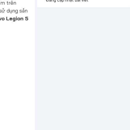
ím trên
 sử dụng sản
vo Legion 5