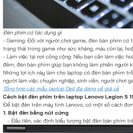
Đèn phím có tác dụng gì
- Gaming: Đối với người chơi game, đèn bàn phím có t
trạng thái trong game như sức kháng, máu còn lại, hoặ
- Làm việc tại nơi công cộng: Nếu bạn cần làm việc ho
đêm, đèn bàn phím giúp bạn không làm phiền người khá
Những lợi ích này làm cho laptop có đèn bàn phím trở
người làm việc chuyên nghiệp, sinh viên, người chơi 
Tổng hợp các mẫu laptop Dell đa dạng về giá cả
Cách bật đèn phím trên laptop Lenovo Legion 5
Để bật đèn trên máy tính Lenovo, có một số cách đơn
1. Bật đèn bằng nút cứng
- Đầu tiên, xác định biểu tượng bật đèn bàn phím tr