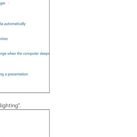
ghting".