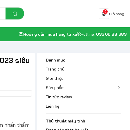
0
Giỏ hàng
Hướng dẫn mua hàng từ xa
Hotline:
033 66 88 683
2023 siêu
Danh mục
Trang chủ
Giới thiệu
Sản phẩm
Tin tức review
Liên hệ
Thủ thuật máy tính
ểm nhấn thẩm
Đang cập nhật bài viết