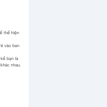
ể thể hiện
fé vào ban
 kể bạn là
 khác nhau.