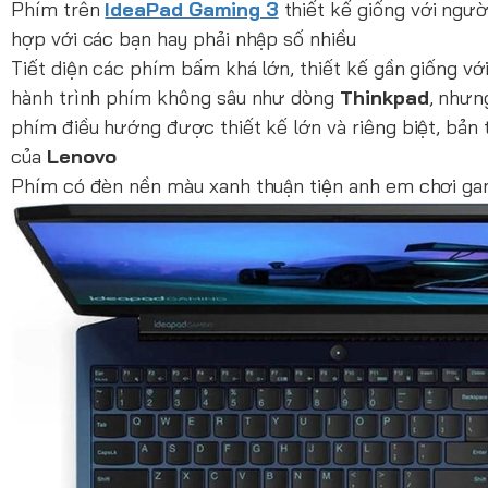
Phím trên
IdeaPad Gaming 3
thiết kế giống với ngườ
hợp với các bạn hay phải nhập số nhiều
Tiết diện các phím bấm khá lớn, thiết kế gần giống v
hành trình phím không sâu như dòng
Thinkpad
, nhưn
phím điều hướng được thiết kế lớn và riêng biệt, bản
của
Lenovo
Phím có đèn nền màu xanh thuận tiện anh em chơi gam