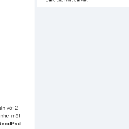
ản với 2
g như một
deadPad