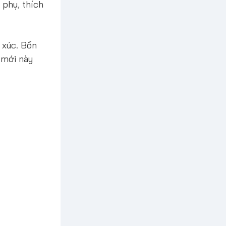
 phụ, thích
 xúc. Bốn
 mới này