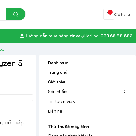
0
Giỏ hàng
Hướng dẫn mua hàng từ xa
Hotline:
033 66 88 683
650
yzen 5
Danh mục
Trang chủ
Giới thiệu
Sản phẩm
Tin tức review
Liên hệ
, nối tiếp
Thủ thuật máy tính
Đang cập nhật bài viết