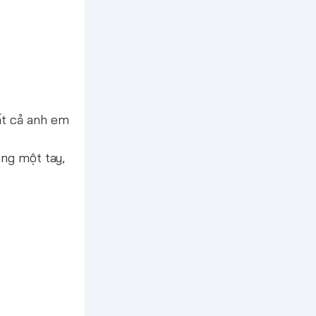
ất cả anh em
ằng một tay,