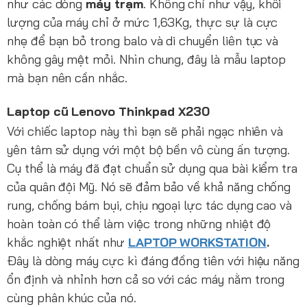
như các dòng
máy trạm
. Không chỉ như vậy, khối
lượng của máy chỉ ở mức 1,63Kg, thực sự là cực
nhẹ để bạn bỏ trong balo và di chuyển liên tục và
không gây mệt mỏi. Nhìn chung, đây là mẫu laptop
mà bạn nên cần nhắc.
Laptop cũ Lenovo Thinkpad X230
Với chiếc laptop này thì bạn sẽ phải ngạc nhiên và
yên tâm sử dụng với một bộ bền vô cùng ấn tượng.
Cụ thể là máy đã đạt chuẩn sử dụng qua bài kiểm tra
của quân đội Mỹ. Nó sẽ đảm bảo về khả năng chống
rung, chống bám bụi, chịu ngoại lực tác dụng cao và
hoàn toàn có thể làm việc trong những nhiệt độ
khắc nghiệt nhất như
LAPTOP WORKSTATION
.
Đây là dòng máy cực kì đáng đồng tiên với hiệu năng
ổn định và nhỉnh hơn cả so với các máy nằm trong
cùng phân khúc của nó.