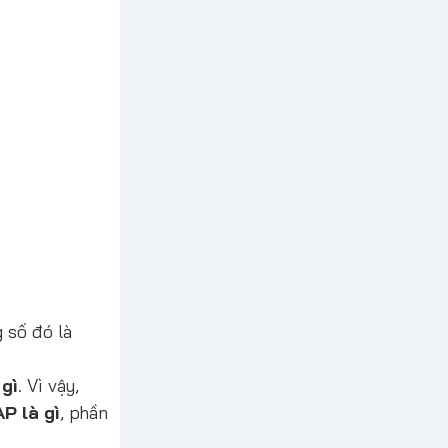
 số đó là
 gì
. Vì vậy,
P là gì
, phần