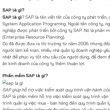
SAP là gì?
SAP là gì
? SAP là tên viết tắt của công ty phát triể
System Application Programing. Ngoài tên công ty, n
nghiệp được phát triển bởi công ty SAP. Nó là phần 
(Enterprise Resource Planning).
Dù đã được đưa ra thị trường từ năm 2006 nhưng đến 
người làm kế toán, nhiều nhà quản lý doanh nghiệp yêu
nhật để phục vụ tốt nhu cầu của người dùng, để đem đ
ăn kinh doanh của công ty thêm thuận lợi.
Phần mềm SAP là gì?
SAP giúp hỗ trợ việc kiểm soát quy trình vận hành củ
SAP là phần mềm hỗ trợ việc kiểm soát quy trình vận h
trình quản lý việc mua - bán hàng đến quy trình quản
thống các phần mềm với đa chức năng. Vì vậy, ngoài t