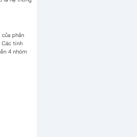
h của phần
 Các tính
 đến 4 nhóm