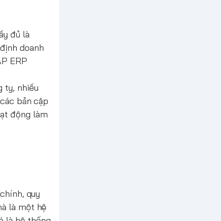
ầy đủ là
 định doanh
SAP ERP
 ty, nhiều
a các bản cập
oạt động làm
 chính, quy
mà là một hệ
ó là hệ thống