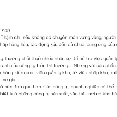
i hơn
an. Thậm chí, nếu không có chuyên môn vững vàng, người
nhập hàng hóa, tác động xấu đến cả chuỗi cung ứng của 
y thường phải thuê nhiều nhân sự để hỗ trợ việc quản l
 tranh của công ty trên thị trường…. Nhưng với các phầ
chóng kiểm soát việc quản lý kho, từ việc nhập kho, xu
 về giá.
trở nên đơn giản hơn. Các công ty, doanh nghiệp có thể t
biệt là ở những công ty sản xuất, vận tại - nơi có kho hà