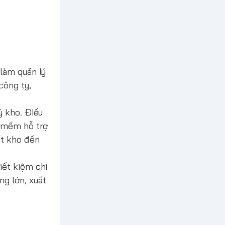
 làm quản lý
công ty,
ý kho. Điều
n mềm hỗ trợ
ất kho đến
iết kiệm chi
ng lớn, xuất