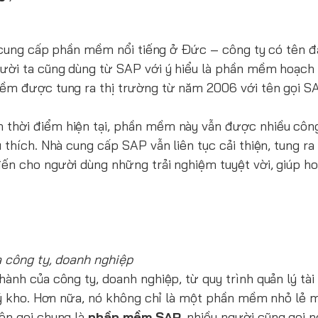
n, cung cấp phần mềm nổi tiếng ở Đức – công ty có tên đ
gười ta cũng dùng từ SAP với ý hiểu là phần mềm hoạch
mềm được tung ra thị trường từ năm 2006 với tên gọi 
thời điểm hiện tại, phần mềm này vẫn được nhiều công
 thích. Nhà cung cấp SAP vẫn liên tục cải thiện, tung r
ến cho người dùng những trải nghiệm tuyệt vời, giúp h
a công ty, doanh nghiệp
ành của công ty, doanh nghiệp, từ quy trình quản lý tài
 lý kho. Hơn nữa, nó không chỉ là một phần mềm nhỏ lẻ 
ên gọi chung là
phần mềm SAP
, nhiều người cũng gọi n