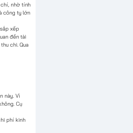
chí, nhờ tính
à công ty lớn
 sắp xếp
uan đến tài
thu chi. Qua
n này. Vì
không. Cụ
hi phí kinh