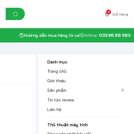
0
Giỏ hàng
Hướng dẫn mua hàng từ xa
Hotline:
033 66 88 683
Danh mục
Trang chủ
Giới thiệu
Sản phẩm
Tin tức review
Liên hệ
Thủ thuật máy tính
Đang cập nhật bài viết