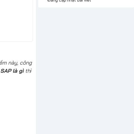
mềm này, công
t
SAP là gì
thì