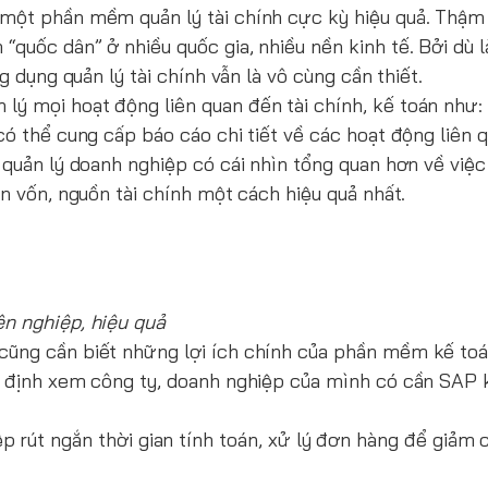
 một phần mềm quản lý tài chính cực kỳ hiệu quả. Thậm 
quốc dân” ở nhiều quốc gia, nhiều nền kinh tế. Bởi dù l
g dụng quản lý tài chính vẫn là vô cùng cần thiết.
n lý mọi hoạt động liên quan đến tài chính, kế toán như:
có thể cung cấp báo cáo chi tiết về các hoạt động liên q
 quản lý doanh nghiệp có cái nhìn tổng quan hơn về việc 
n vốn, nguồn tài chính một cách hiệu quả nhất.
ên nghiệp, hiệu quả
cũng cần biết những lợi ích chính của phần mềm kế toá
ác định xem công ty, doanh nghiệp của mình có cần SAP 
 rút ngắn thời gian tính toán, xử lý đơn hàng để giảm c