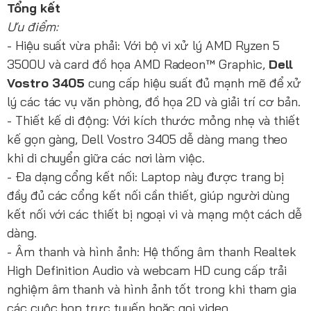
Tổng kết
Ưu điểm:
- Hiệu suất vừa phải: Với bộ vi xử lý AMD Ryzen 5
3500U và card đồ họa AMD Radeon™ Graphic,
Dell
Vostro 3405
cung cấp hiệu suất đủ mạnh mẽ để xử
lý các tác vụ văn phòng, đồ họa 2D và giải trí cơ bản.
- Thiết kế di động: Với kích thước mỏng nhẹ và thiết
kế gọn gàng, Dell Vostro 3405 dễ dàng mang theo
khi di chuyển giữa các nơi làm việc.
- Đa dạng cổng kết nối: Laptop này được trang bị
đầy đủ các cổng kết nối cần thiết, giúp người dùng
kết nối với các thiết bị ngoại vi và mạng một cách dễ
dàng.
- Âm thanh và hình ảnh: Hệ thống âm thanh Realtek
High Definition Audio và webcam HD cung cấp trải
nghiệm âm thanh và hình ảnh tốt trong khi tham gia
các cuộc họp trực tuyến hoặc gọi video.