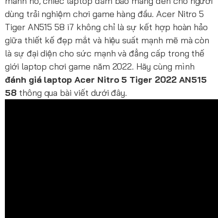
mãnh hổ, chiếc laptop đảm bảo mang đến cho người
dùng trải nghiệm chơi game hàng đầu. Acer Nitro 5
Tiger AN515 58 i7 không chỉ là sự kết hợp hoàn hảo
giữa thiết kế đẹp mắt và hiệu suất mạnh mẽ mà còn
là sự đại diện cho sức mạnh và đẳng cấp trong thế
giới laptop chơi game năm 2022. Hãy cùng mình
đánh giá laptop Acer Nitro 5 Tiger 2022 AN515
58
thông qua bài viết dưới đây.