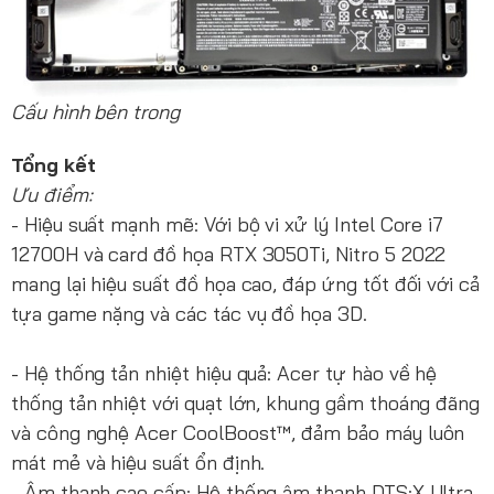
Cấu hình bên trong
Tổng kết
Ưu điểm:
- Hiệu suất mạnh mẽ: Với bộ vi xử lý Intel Core i7
12700H và card đồ họa RTX 3050Ti, Nitro 5 2022
mang lại hiệu suất đồ họa cao, đáp ứng tốt đối với cả
tựa game nặng và các tác vụ đồ họa 3D.
- Hệ thống tản nhiệt hiệu quả: Acer tự hào về hệ
thống tản nhiệt với quạt lớn, khung gầm thoáng đãng
và công nghệ Acer CoolBoost™, đảm bảo máy luôn
mát mẻ và hiệu suất ổn định.
- Âm thanh cao cấp: Hệ thống âm thanh DTS:X Ultra