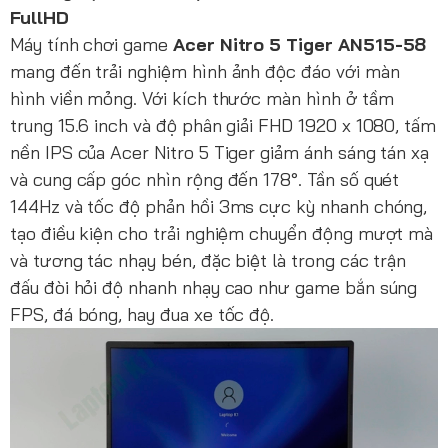
FullHD
Máy tính chơi game
Acer Nitro 5 Tiger AN515-58
mang đến trải nghiệm hình ảnh độc đáo với màn
hình viền mỏng. Với kích thước màn hình ở tầm
trung 15.6 inch và độ phân giải FHD 1920 x 1080, tấm
nền IPS của Acer Nitro 5 Tiger giảm ánh sáng tán xạ
và cung cấp góc nhìn rộng đến 178°. Tần số quét
144Hz và tốc độ phản hồi 3ms cực kỳ nhanh chóng,
tạo điều kiện cho trải nghiệm chuyển động mượt mà
và tương tác nhạy bén, đặc biệt là trong các trận
đấu đòi hỏi độ nhanh nhạy cao như game bắn súng
FPS, đá bóng, hay đua xe tốc độ.