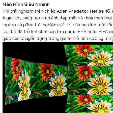
Màn Hình Siêu Nhanh
Khi trải nghiệm trên chiếc
Acer Predator Helios 16
tuyệt vời, sáng tạo hình ảnh đẹp mắt và thỏa mãn mọi 
laptop này đưa trải nghiệm giải trí của bạn lên một t
loại bỏ độ trễ khi chơi các tựa game FPS hoặc FIFA o
giúp các chuyển động trong game trở nên cực kỳ mượ