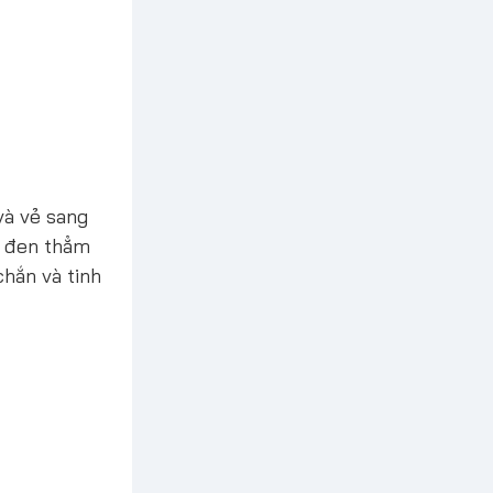
và vẻ sang
, đen thẳm
hắn và tinh