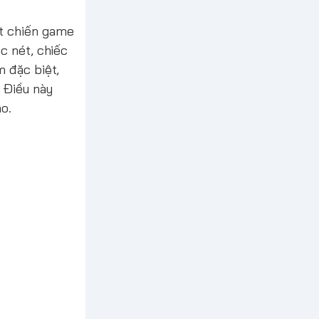
t chiến game
c nét, chiếc
m đặc biệt,
 Điều này
o.