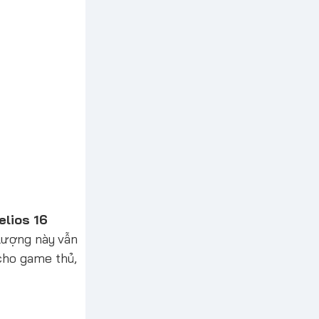
elios 16
 lượng này vẫn
cho game thủ,