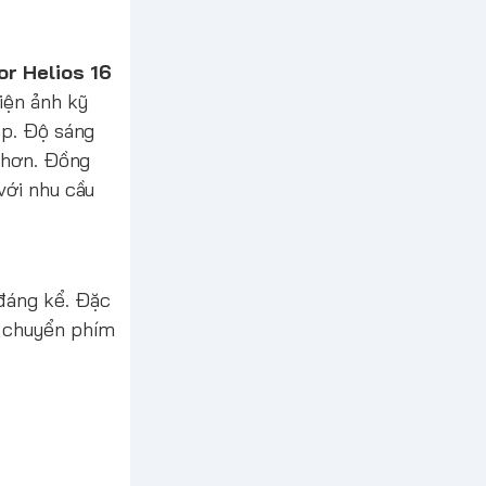
or Helios 16
iện ảnh kỹ
ệp. Độ sáng
n hơn. Đồng
với nhu cầu
 đáng kể. Đặc
i chuyển phím