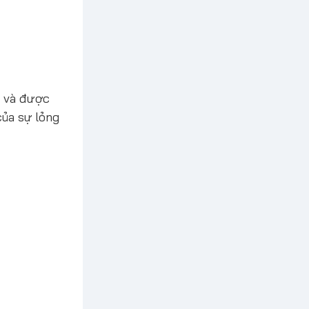
p và được
của sự lỏng