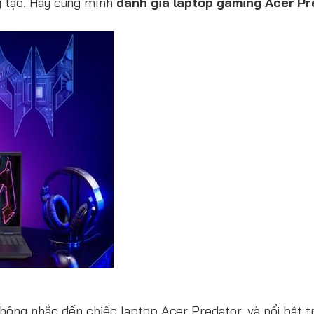
g tạo. Hãy cùng mình
đánh giá laptop gaming Acer Pr
hông nhắc đến chiếc laptop Acer Predator, và nổi bật t