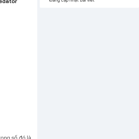
edator
rong số đó là