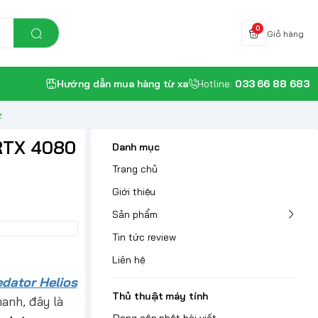
0
Giỏ hàng
Hướng dẫn mua hàng từ xa
Hotline:
033 66 88 683
z
 RTX 4080
Danh mục
Trang chủ
Giới thiệu
Sản phẩm
Tin tức review
Liên hệ
edator Helios
Thủ thuật máy tính
anh, đây là
Đang cập nhật bài viết