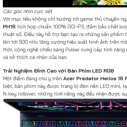
Các góc nhìn cực nét
Với mục tiêu không chỉ hướng tới game thủ chuyên ng
PH16
tích hợp chuẩn 100% DCI-P3, đảm bảo chất lượng
thuật số. Điều này hỗ trợ bạn tạo ra những sản phẩm t
lên tới 500 nits tăng cường hiệu suất hình ảnh trên m
thời, công nghệ chiếu sáng Pulsar cung cấp tính năng 
và sở thích cá nhân của bạn.
Trải Nghiệm Đỉnh Cao với Bàn Phím LED RGB
Một điểm đáng chú ý trên
Acer Predator Helios 16 
biệt, bàn phím này được trang bị đèn nền LED mini, t
N-key rollover, những tính năng này đều nhận được s