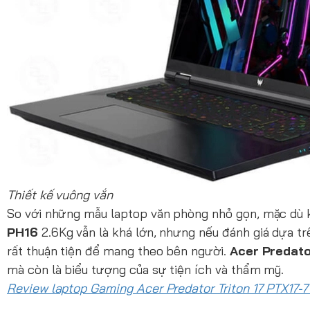
Thiết kế vuông vắn
So với những mẫu laptop văn phòng nhỏ gọn, mặc dù 
PH16
2.6Kg vẫn là khá lớn, nhưng nếu đánh giá dựa tr
rất thuận tiện để mang theo bên người.
Acer Predato
mà còn là biểu tượng của sự tiện ích và thẩm mỹ.
Review laptop Gaming Acer Predator Triton 17 PTX17-7