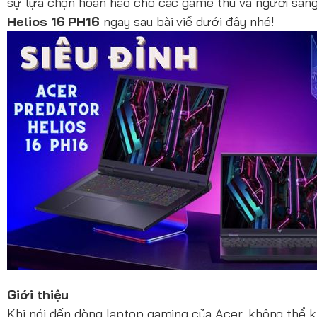
sự lựa chọn hoàn hảo cho các game thủ và người sán
Helios 16 PH16
ngay sau bài viế dưới đây nhé!
Giới thiệu
Khi nói đến dòng laptop gaming của Acer, không thể k