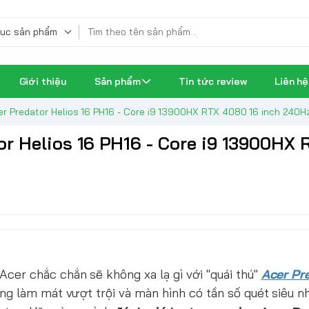
Giới thiệu
Sản phẩm
Tin tức review
Liên hệ
er Predator Helios 16 PH16 - Core i9 13900HX RTX 4080 16 inch 240H
or Helios 16 PH16 - Core i9 13900HX
er chắc chắn sẽ không xa lạ gì với "quái thú"
Acer Pr
g làm mát vượt trội và màn hình có tần số quét siêu nh