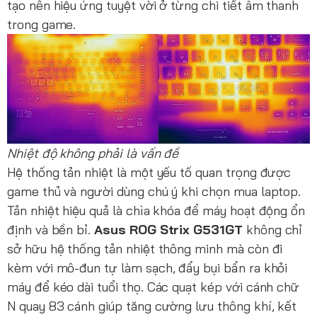
tạo nên hiệu ứng tuyệt vời ở từng chi tiết âm thanh
trong game.
Nhiệt độ không phải là vấn đề
Hệ thống tản nhiệt là một yếu tố quan trọng được
game thủ và người dùng chú ý khi chọn mua laptop.
Tản nhiệt hiệu quả là chìa khóa để máy hoạt động ổn
định và bền bỉ.
Asus ROG Strix G531GT
không chỉ
sở hữu hệ thống tản nhiệt thông minh mà còn đi
kèm với mô-đun tự làm sạch, đẩy bụi bẩn ra khỏi
máy để kéo dài tuổi thọ. Các quạt kép với cánh chữ
N quay 83 cánh giúp tăng cường lưu thông khí, kết