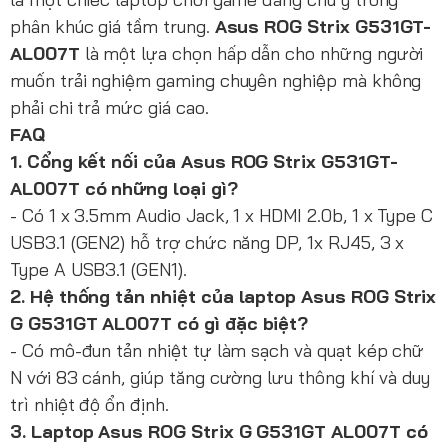
phân khúc giá tầm trung.
Asus ROG Strix G531GT-
AL007T
là một lựa chọn hấp dẫn cho những người
muốn trải nghiệm gaming chuyên nghiệp mà không
phải chi trả mức giá cao.
FAQ
1. Cổng kết nối của Asus ROG Strix G531GT-
AL007T có những loại gì?
- Có 1 x 3.5mm Audio Jack, 1 x HDMI 2.0b, 1 x Type C
USB3.1 (GEN2) hỗ trợ chức năng DP, 1x RJ45, 3 x
Type A USB3.1 (GEN1).
2. Hệ thống tản nhiệt của laptop Asus ROG Strix
G G531GT AL007T có gì đặc biệt?
- Có mô-đun tản nhiệt tự làm sạch và quạt kép chữ
N với 83 cánh, giúp tăng cường lưu thông khí và duy
trì nhiệt độ ổn định.
3. Laptop Asus ROG Strix G G531GT AL007T có