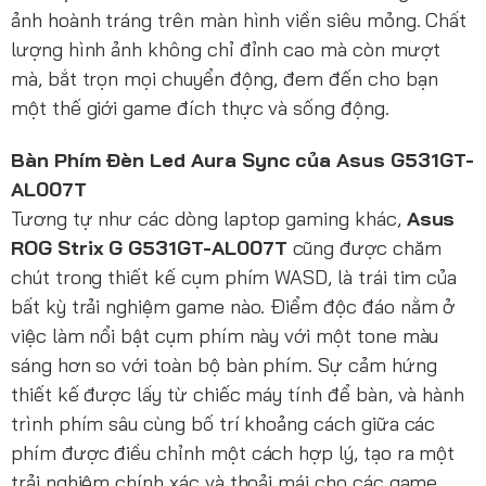
ảnh hoành tráng trên màn hình viền siêu mỏng. Chất
lượng hình ảnh không chỉ đỉnh cao mà còn mượt
mà, bắt trọn mọi chuyển động, đem đến cho bạn
một thế giới game đích thực và sống động.
Bàn Phím Đèn Led Aura Sync của Asus G531GT-
AL007T
Tương tự như các dòng laptop gaming khác,
Asus
ROG Strix G G531GT-AL007T
cũng được chăm
chút trong thiết kế cụm phím WASD, là trái tim của
bất kỳ trải nghiệm game nào. Điểm độc đáo nằm ở
việc làm nổi bật cụm phím này với một tone màu
sáng hơn so với toàn bộ bàn phím. Sự cảm hứng
thiết kế được lấy từ chiếc máy tính để bàn, và hành
trình phím sâu cùng bố trí khoảng cách giữa các
phím được điều chỉnh một cách hợp lý, tạo ra một
trải nghiệm chính xác và thoải mái cho các game