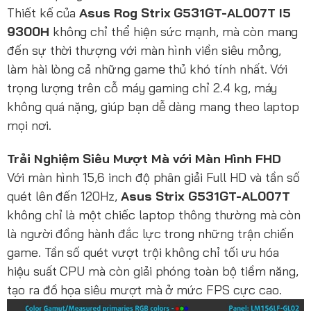
Thiết kế của
Asus Rog Strix G531GT-AL007T I5
9300H
không chỉ thể hiện sức mạnh, mà còn mang
đến sự thời thượng với màn hình viền siêu mỏng,
làm hài lòng cả những game thủ khó tính nhất. Với
trọng lượng trên cỗ máy gaming chỉ 2.4 kg, máy
không quá nặng, giúp bạn dễ dàng mang theo laptop
mọi nơi.
Trải Nghiệm Siêu Mượt Mà với Màn Hình FHD
Với màn hình 15,6 inch độ phân giải Full HD và tần số
quét lên đến 120Hz,
Asus Strix G531GT-AL007T
không chỉ là một chiếc laptop thông thường mà còn
là người đồng hành đắc lực trong những trận chiến
game. Tần số quét vượt trội không chỉ tối ưu hóa
hiệu suất CPU mà còn giải phóng toàn bộ tiềm năng,
tạo ra đồ họa siêu mượt mà ở mức FPS cực cao.