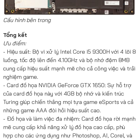
Cấu hình bên trong
Tổng kết
Ưu điểm:
- Hiệu suất: Bộ vi xử lý Intel Core i5 9300H với 4 lõi 8
luồng, tốc độ lên đến 4.10GHz và bộ nhớ đệm 8MB
cung cấp hiệu suất mạnh mẽ cho cả công việc và trải
nghiệm game.
- Card đồ họa NVIDIA GeForce GTX 1650: Sự hỗ trợ
của card đồ họa này với 4GB bộ nhớ và kiến trúc
Turing giúp chiến thắng mọi tựa game eSports và cả
những game AAA đòi hỏi hiệu suất cao.
- Đồ họa và làm việc đa nhiệm: Card đồ họa rời mạnh
mẽ cung cấp khả năng xử lý đồ họa cao cấp, phù
hợp cho các ứng dụng như Photoshop, AI, Corel, và