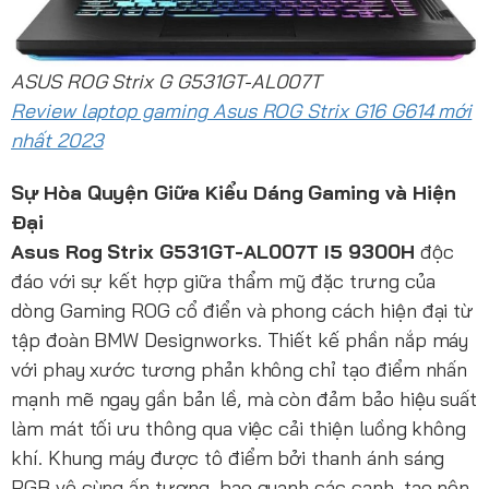
ASUS ROG Strix G G531GT-AL007T
Review laptop gaming Asus ROG Strix G16 G614 mới
nhất 2023
Sự Hòa Quyện Giữa Kiểu Dáng Gaming và Hiện
Đại
Asus Rog Strix G531GT-AL007T I5 9300H
độc
đáo với sự kết hợp giữa thẩm mỹ đặc trưng của
dòng Gaming ROG cổ điển và phong cách hiện đại từ
tập đoàn BMW Designworks. Thiết kế phần nắp máy
với phay xước tương phản không chỉ tạo điểm nhấn
mạnh mẽ ngay gần bản lề, mà còn đảm bảo hiệu suất
làm mát tối ưu thông qua việc cải thiện luồng không
khí. Khung máy được tô điểm bởi thanh ánh sáng
RGB vô cùng ấn tượng, bao quanh các cạnh, tạo nên