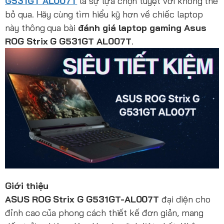
G531GT AL007T
là sự lựa chọn tuyệt vời không thể
bỏ qua. Hãy cùng tìm hiểu kỹ hơn về chiếc laptop
này thông qua bài
đánh giá laptop gaming Asus
ROG Strix G G531GT AL007T
.
Giới thiệu
ASUS ROG Strix G G531GT-AL007T
đại diện cho
đỉnh cao của phong cách thiết kế đơn giản, mang