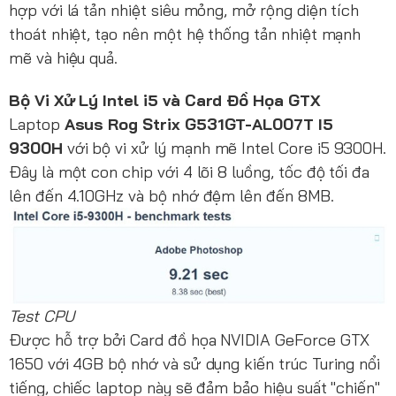
hợp với lá tản nhiệt siêu mỏng, mở rộng diện tích
thoát nhiệt, tạo nên một hệ thống tản nhiệt mạnh
mẽ và hiệu quả.
Bộ Vi Xử Lý Intel i5 và Card Đồ Họa GTX
Laptop
Asus Rog Strix G531GT-AL007T I5
9300H
với bộ vi xử lý mạnh mẽ Intel Core i5 9300H.
Đây là một con chip với 4 lõi 8 luồng, tốc độ tối đa
lên đến 4.10GHz và bộ nhớ đệm lên đến 8MB.
Test CPU
Được hỗ trợ bởi Card đồ họa NVIDIA GeForce GTX
1650 với 4GB bộ nhớ và sử dụng kiến trúc Turing nổi
tiếng, chiếc laptop này sẽ đảm bảo hiệu suất "chiến"