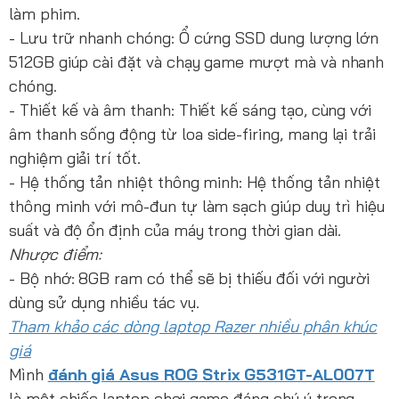
làm phim.
- Lưu trữ nhanh chóng: Ổ cứng SSD dung lượng lớn
512GB giúp cài đặt và chạy game mượt mà và nhanh
chóng.
- Thiết kế và âm thanh: Thiết kế sáng tạo, cùng với
âm thanh sống động từ loa side-firing, mang lại trải
nghiệm giải trí tốt.
- Hệ thống tản nhiệt thông minh: Hệ thống tản nhiệt
thông minh với mô-đun tự làm sạch giúp duy trì hiệu
suất và độ ổn định của máy trong thời gian dài.
Nhược điểm:
- Bộ nhớ: 8GB ram có thể sẽ bị thiếu đối với người
dùng sử dụng nhiều tác vụ.
Tham khảo các dòng laptop Razer nhiều phân khúc
giá
Mình
đánh giá Asus ROG Strix G531GT-AL007T
là một chiếc laptop chơi game đáng chú ý trong