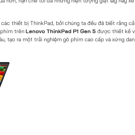
uả hơn, hạn chế tối đa những hiện tượng giật lag hay xé 
 các thiết bị ThinkPad, bởi chúng ta đều đã biết rằng c
 phím trên
Lenovo ThinkPad P1 Gen 5
được thiết kế 
sâu, tạo ra một trải nghiệm gõ phím cao cấp và xứng da