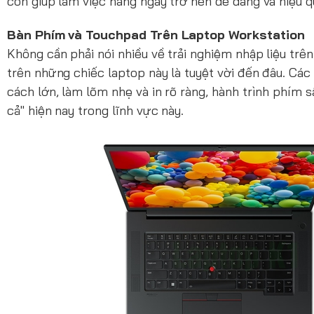
còn giúp làm việc hàng ngày trở nên dễ dàng và hiệu q
Bàn Phím và Touchpad Trên Laptop Workstation
Không cần phải nói nhiều về trải nghiệm nhập liệu trên
trên những chiếc laptop này là tuyệt vời đến đâu. Các
cách lớn, làm lõm nhẹ và in rõ ràng, hành trình phím 
cả" hiện nay trong lĩnh vực này.