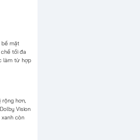
n bề mặt
 chế tối đa
ợc làm từ hợp
ị rộng hơn,
Dolby Vision
g xanh còn