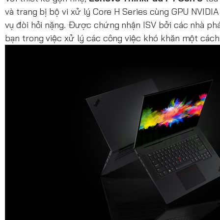
và trang bị bộ vi xử lý Core H Series cùng GPU NVIDI
vụ đòi hỏi nặng. Được chứng nhận ISV bởi các nhà ph
bạn trong việc xử lý các công việc khó khăn một cách