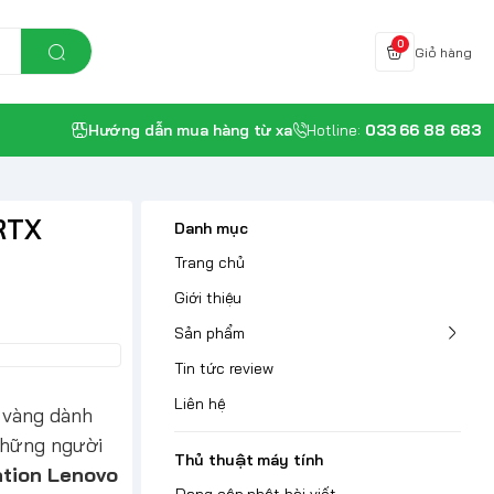
0
Giỏ hàng
Hướng dẫn mua hàng từ xa
Hotline:
033 66 88 683
RTX
Danh mục
Trang chủ
Giới thiệu
Sản phẩm
Tin tức review
Liên hệ
 vàng dành
 những người
Thủ thuật máy tính
ation Lenovo
Đang cập nhật bài viết