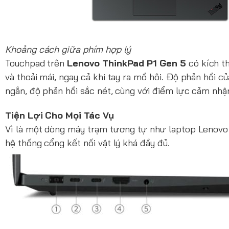
Khoảng cách giữa phím hợp lý
Touchpad trên
Lenovo ThinkPad P1 Gen 5
có kích th
và thoải mái, ngay cả khi tay ra mồ hôi. Độ phản hồi c
ngắn, độ phản hồi sắc nét, cùng với điểm lực cảm nhậ
Tiện Lợi Cho Mọi Tác Vụ
Vì là một dòng máy trạm tương tự như laptop Lenovo
hệ thống cổng kết nối vật lý khá đầy đủ.