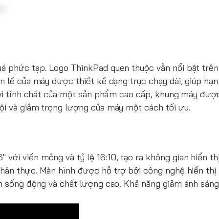
uá phức tạp. Logo ThinkPad quen thuộc vẫn nổi bật trê
n lề của máy được thiết kế dạng trục chạy dài, giúp hạn
 Với tính chất của một sản phẩm cao cấp, khung máy đư
ội và giảm trọng lượng của máy một cách tối ưu.
" với viền mỏng và tỷ lệ 16:10, tạo ra không gian hiển th
chân thực. Màn hình được hỗ trợ bởi công nghệ hiển thị 
nh sống động và chất lượng cao. Khả năng giảm ánh sán