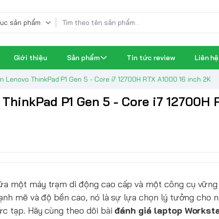
Giới thiệu
Sản phẩm
Tin tức review
Liên hệ
n Lenovo ThinkPad P1 Gen 5 - Core i7 12700H RTX A1000 16 inch 2K
 ThinkPad P1 Gen 5 - Core i7 12700H 
giữa một máy trạm di động cao cấp và một công cụ vững
mạnh mẽ và độ bền cao, nó là sự lựa chọn lý tưởng cho
c tạp. Hãy cùng theo dõi bài
đánh giá laptop Workst