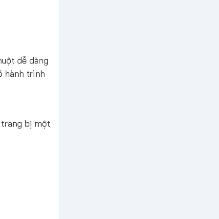
huột dễ dàng
ó hành trình
trang bị một