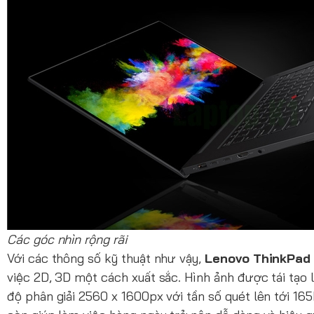
Các góc nhìn rộng rãi
Với các thông số kỹ thuật như vậy,
Lenovo ThinkPad
việc 2D, 3D một cách xuất sắc. Hình ảnh được tái tạo
độ phân giải 2560 x 1600px với tần số quét lên tới 1