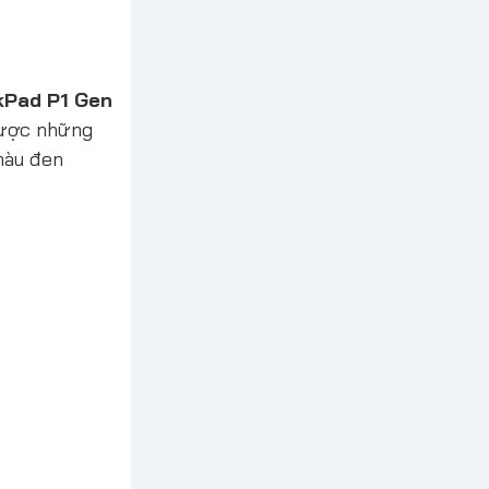
kPad P1 Gen
được những
màu đen