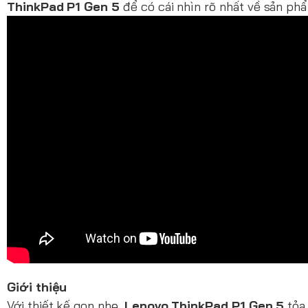
ThinkPad P1 Gen 5
để có cái nhìn rõ nhất về sản ph
Giới thiệu
Với thiết kế gọn nhẹ,
Lenovo ThinkPad P1 Gen 5
tỏa 