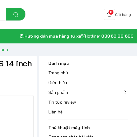
0
Giỏ hàng
Hướng dẫn mua hàng từ xa
Hotline:
033 66 88 683
ouch
S 14 inch
Danh mục
Trang chủ
Giới thiệu
Sản phẩm
Tin tức review
Liên hệ
Thủ thuật máy tính
Đang cập nhật bài viết