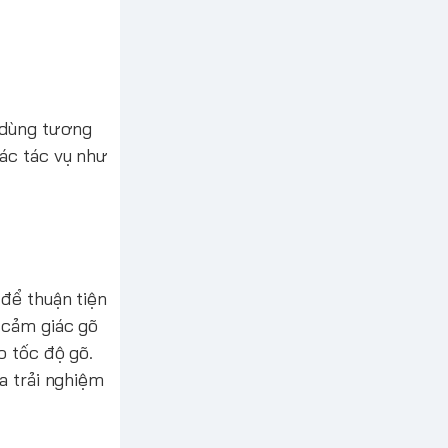
 dùng tương
các tác vụ như
 để thuận tiện
 cảm giác gõ
o tốc độ gõ.
a trải nghiệm