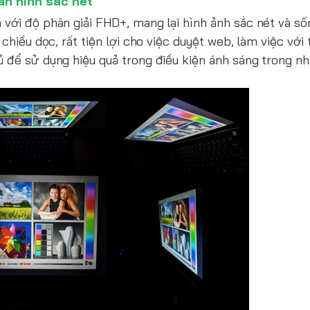
àn hình sắc nét
với độ phân giải FHD+, mang lại hình ảnh sắc nét và số
hiều dọc, rất tiện lợi cho việc duyệt web, làm việc với t
 để sử dụng hiệu quả trong điều kiện ánh sáng trong nh