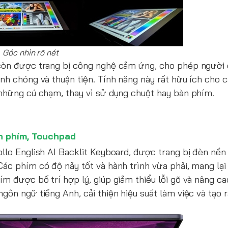
Góc nhìn rõ nét
òn được trang bị công nghệ cảm ứng, cho phép người
nh chóng và thuận tiện. Tính năng này rất hữu ích cho 
 những cú chạm, thay vì sử dụng chuột hay bàn phím.
n phím, Touchpad
ollo English AI Backlit Keyboard, được trang bị đèn nền
Các phím có độ nảy tốt và hành trình vừa phải, mang lại
m được bố trí hợp lý, giúp giảm thiểu lỗi gõ và nâng ca
gôn ngữ tiếng Anh, cải thiện hiệu suất làm việc và tạo r