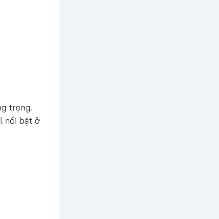
ng trọng.
 nổi bật ở