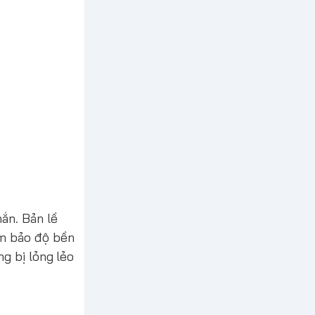
ắn. Bản lề
ảm bảo độ bền
g bị lỏng lẻo