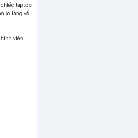
 chiếc laptop
n lo lắng về
 hình viền