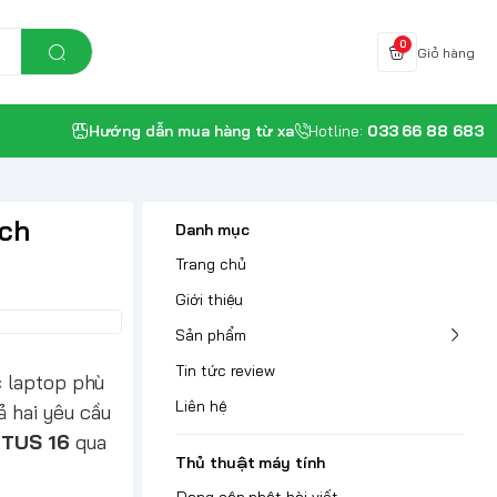
0
Giỏ hàng
Hướng dẫn mua hàng từ xa
Hotline:
033 66 88 683
nch
Danh mục
Trang chủ
Giới thiệu
Sản phẩm
Tin tức review
c laptop phù
Liên hệ
 hai yêu cầu
CTUS 16
qua
Thủ thuật máy tính
Đang cập nhật bài viết