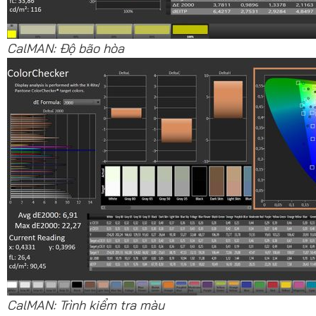
CalMAN: Độ bão hòa
CalMAN: Trình kiểm tra màu