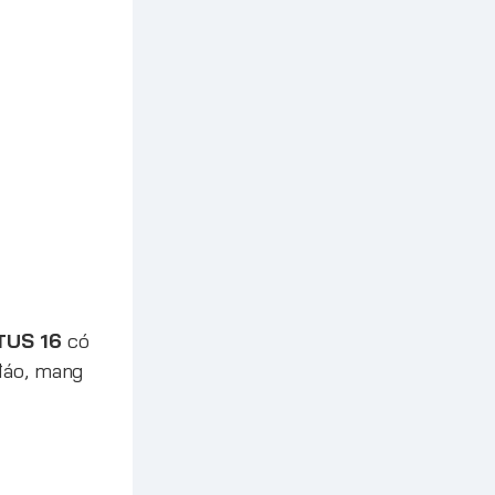
TUS 16
có
 đáo, mang