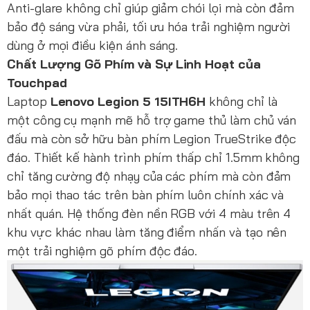
Anti-glare không chỉ giúp giảm chói lọi mà còn đảm
bảo độ sáng vừa phải, tối ưu hóa trải nghiệm người
dùng ở mọi điều kiện ánh sáng.
Chất Lượng Gõ Phím và Sự Linh Hoạt của
Touchpad
Laptop
Lenovo Legion 5 15ITH6H
không chỉ là
một công cụ mạnh mẽ hỗ trợ game thủ làm chủ ván
đấu mà còn sở hữu bàn phím Legion TrueStrike độc
đáo. Thiết kế hành trình phím thấp chỉ 1.5mm không
chỉ tăng cường độ nhạy của các phím mà còn đảm
bảo mọi thao tác trên bàn phím luôn chính xác và
nhất quán. Hệ thống đèn nền RGB với 4 màu trên 4
khu vực khác nhau làm tăng điểm nhấn và tạo nên
một trải nghiệm gõ phím độc đáo.