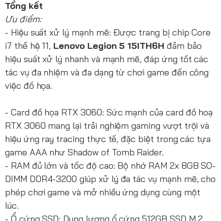
Tổng kết
Ưu điểm:
- Hiệu suất xử lý mạnh mẽ: Được trang bị chip Core
i7 thế hệ 11,
Lenovo Legion 5 15ITH6H
đảm bảo
hiệu suất xử lý nhanh và mạnh mẽ, đáp ứng tốt các
tác vụ đa nhiệm và đa dạng từ chơi game đến công
việc đồ họa.
- Card đồ họa RTX 3060: Sức mạnh của card đồ hoạ
RTX 3060 mang lại trải nghiệm gaming vượt trội và
hiệu ứng ray tracing thực tế, đặc biệt trong các tựa
game AAA như Shadow of Tomb Raider.
- RAM đủ lớn và tốc độ cao: Bộ nhớ RAM 2x 8GB SO-
DIMM DDR4-3200 giúp xử lý đa tác vụ mạnh mẽ, cho
phép chơi game và mở nhiều ứng dụng cùng một
lúc.
- Ổ cứng SSD: Dung lượng ổ cứng 512GB SSD M.2