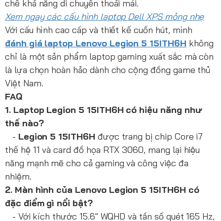
chế khả năng di chuyển thoải mái.
Xem ngay các cấu hình laptop Dell XPS mỏng nhẹ
Với cấu hình cao cấp và thiết kế cuốn hút, mình
đánh giá laptop Lenovo Legion 5 15ITH6H
không
chỉ là một sản phẩm laptop gaming xuất sắc mà còn
là lựa chọn hoàn hảo dành cho cộng đồng game thủ
Việt Nam.
FAQ
1. Laptop Legion 5 15ITH6H có hiệu năng như
thế nào?
-
Legion 5 15ITH6H
được trang bị chip Core i7
thế hệ 11 và card đồ họa RTX 3060, mang lại hiệu
năng mạnh mẽ cho cả gaming và công việc đa
nhiệm.
2. Màn hình của Lenovo Legion 5 15ITH6H có
đặc điểm gì nổi bật?
- Với kích thước 15.6" WQHD và tần số quét 165 Hz,