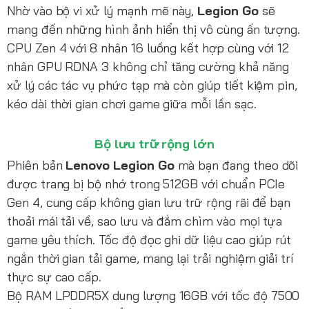
Nhờ vào bộ vi xử lý mạnh mẽ này,
Legion Go
sẽ
mang đến những hình ảnh hiển thị vô cùng ấn tượng.
CPU Zen 4 với 8 nhân 16 luồng kết hợp cùng với 12
nhân GPU RDNA 3 không chỉ tăng cường khả năng
xử lý các tác vụ phức tạp mà còn giúp tiết kiệm pin,
kéo dài thời gian chơi game giữa mỗi lần sạc.
Bộ lưu trữ rộng lớn
Phiên bản
Lenovo Legion Go
mà bạn đang theo dõi
được trang bị bộ nhớ trong 512GB với chuẩn PCIe
Gen 4, cung cấp không gian lưu trữ rộng rãi để bạn
thoải mái tải về, sao lưu và đắm chìm vào mọi tựa
game yêu thích. Tốc độ đọc ghi dữ liệu cao giúp rút
ngắn thời gian tải game, mang lại trải nghiệm giải trí
thực sự cao cấp.
Bộ RAM LPDDR5X dung lượng 16GB với tốc độ 7500