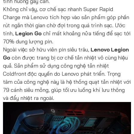
tình huống gay cấn.
Không chỉ vậy, cơ chế sạc nhanh Super Rapid
Charge mà Lenovo tích hợp vào sản phẩm góp phần
rút ngắn thời gian chờ đợi trong quá trình sạc. Ước
tính,
Legion Go
chỉ mất khoảng nửa tiếng để sạc tới
70% dung lượng pin.
Ngoài việc sở hữu viên pin siêu trâu,
Lenovo Legion
Go
còn được trang bị cơ chế tản nhiệt vô cùng hiệu
quả. Sản phẩm sử dụng công nghệ tản nhiệt
Coldfront độc quyền do Lenovo phát triển. Trọng
tâm của công nghệ này là hệ thống quạt tản nhiệt với
79 cánh siêu mỏng, giúp tối ưu luồng khí lưu thông
và đẩy nhiệt ra ngoài.