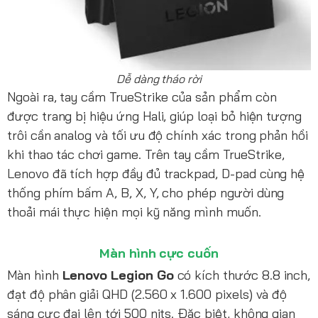
Dễ dàng tháo rời
Ngoài ra, tay cầm TrueStrike của sản phẩm còn
được trang bị hiệu ứng Hali, giúp loại bỏ hiện tượng
trôi cần analog và tối ưu độ chính xác trong phản hồi
khi thao tác chơi game. Trên tay cầm TrueStrike,
Lenovo đã tích hợp đầy đủ trackpad, D-pad cùng hệ
thống phím bấm A, B, X, Y, cho phép người dùng
thoải mái thực hiện mọi kỹ năng mình muốn.
Màn hình cực cuốn
Màn hình
Lenovo Legion Go
có kích thước 8.8 inch,
đạt độ phân giải QHD (2.560 x 1.600 pixels) và độ
sáng cực đại lên tới 500 nits. Đặc biệt, không gian