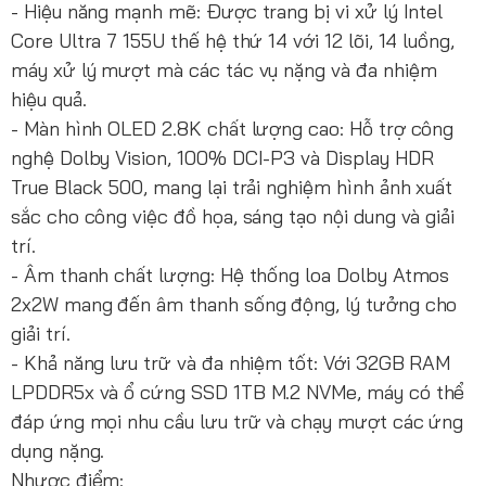
- Hiệu năng mạnh mẽ: Được trang bị vi xử lý Intel
Core Ultra 7 155U thế hệ thứ 14 với 12 lõi, 14 luồng,
máy xử lý mượt mà các tác vụ nặng và đa nhiệm
hiệu quả.
- Màn hình OLED 2.8K chất lượng cao: Hỗ trợ công
nghệ Dolby Vision, 100% DCI-P3 và Display HDR
True Black 500, mang lại trải nghiệm hình ảnh xuất
sắc cho công việc đồ họa, sáng tạo nội dung và giải
trí.
- Âm thanh chất lượng: Hệ thống loa Dolby Atmos
2x2W mang đến âm thanh sống động, lý tưởng cho
giải trí.
- Khả năng lưu trữ và đa nhiệm tốt: Với 32GB RAM
LPDDR5x và ổ cứng SSD 1TB M.2 NVMe, máy có thể
đáp ứng mọi nhu cầu lưu trữ và chạy mượt các ứng
dụng nặng.
Nhược điểm: