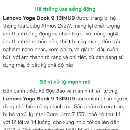
Hệ thống loa sống động
Lenovo Yoga Book 9 13IMU9
được trang bị hệ
thống loa Dolby Atmos 2x2W, mang lại chất lượng
âm thanh sống động và chân thực. Với công nghệ
âm thanh vòm tiên tiến, thiết bị này mang đến trải
nghiệm nghe nhạc, xem phim, và giải trí đầy cuốn
hút, với âm thanh rõ ràng và chi tiết, dù bạn đang sử
dụng máy ở bất kỳ chế độ nào.
Bộ vi xử lý mạnh mẽ
Bên cạnh thiết kế độc đáo và màn hình ấn tượng,
Lenovo Yoga Book 9 13IMU9
còn chinh phục người
dùng nhờ hiệu năng mạnh mẽ. Sản phẩm được trang
bị bộ vi xử lý Intel Core Ultra 7 155U thế hệ thứ 14,
với 12 lõi và 14 luồng, cho xung nhịp tối đa lên đến
4.8GHz. Con chip này giúp thiết bị xử lý mượt mà