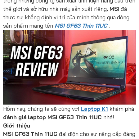
trong những công ty sản xuất linh kiện hàng đầu trên
thế giới và sở hữu nhà máy sản xuất riêng,
MSI
đã
thực sự khẳng định vị trí của mình thông qua dòng
sản phẩm mang tên
MSI GF63 Thin 11UC
.
Hôm nay, chúng ta sẽ cùng với
Laptop K1
khám phá
đánh giá laptop MSI GF63 Thin 11UC
nhé!
Giới thiệu
MSI GF63 Thin 11UC
đại diện cho sự nâng cấp đáng