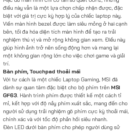
điều này vẫn là một lựa chọn chấp nhận được, đặc
biệt với giá trị cực kỳ hợp lý của chiếc laptop này.
Viền màn hình bezel được làm siêu mỏng ở hai cạnh
bên, tối đa hóa diện tích màn hình để tạo ra trải
nghiệm thú vị và mở rộng không gian xem. Điều này
giúp hình ảnh trở nên sống động hơn và mang lại
một không gian rộng lớn cho việc chơi game và giải
trí.
Bàn phím, Touchpad thoải mái
Với tư cách là một chiếc Laptop Gaming, MSI đã
dành sự quan tâm đặc biệt cho bộ phím trên
MSI
GF63
. Hành trình phím được thiết kế một cách tỉ
mỉ, kết hợp với độ nảy phím xuất sắc, mang đến cho
người sử dụng trải nghiệm gõ phím cực kỳ thoải mái,
chính xác và với tốc độ phản hồi siêu nhanh.
Đèn LED dưới bàn phím cho phép người dùng sử