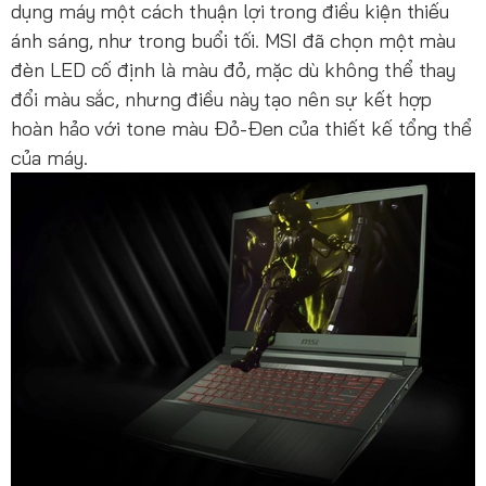
dụng máy một cách thuận lợi trong điều kiện thiếu
ánh sáng, như trong buổi tối. MSI đã chọn một màu
đèn LED cố định là màu đỏ, mặc dù không thể thay
đổi màu sắc, nhưng điều này tạo nên sự kết hợp
hoàn hảo với tone màu Đỏ-Đen của thiết kế tổng thể
của máy.