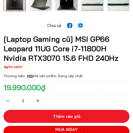
Chia sẻ
[Laptop Gaming cũ] MSI GP66
Leopard 11UG Core i7-11800H
Nvidia RTX3070 15.6 FHD 240Hz
So sánh
Thương hiệu:
MSI
Mã sản phẩm:
Đang cập nhật
19.990.000₫
Thêm vào giỏ
MUA NGAY