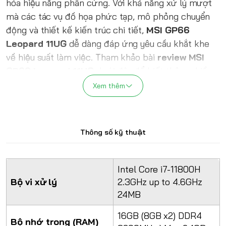
hóa hiệu năng phần cứng. Với khả năng xử lý mượt
mà các tác vụ đồ họa phức tạp, mô phỏng chuyển
động và thiết kế kiến trúc chi tiết,
MSI GP66
Leopard 11UG
dễ dàng đáp ứng yêu cầu khắt khe
về hiệu suất làm việc. Tham khảo bài
review MSI
GP66 Leopard 11UG
dưới đây để biết thêm nhiều
thông tin về sản phẩm.
Xem thêm
Thông số kỹ thuật
Intel Core i7-11800H
Bộ vi xử lý
2.3GHz up to 4.6GHz
24MB
16GB (8GB x2) DDR4
Bộ nhớ trong (RAM)