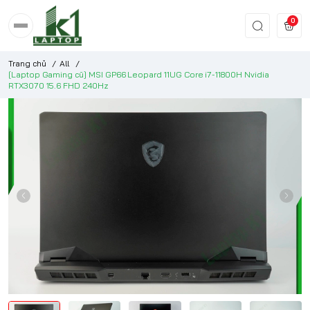
0
Trang chủ
/
All
/
[Laptop Gaming cũ] MSI GP66 Leopard 11UG Core i7-11800H Nvidia
RTX3070 15.6 FHD 240Hz