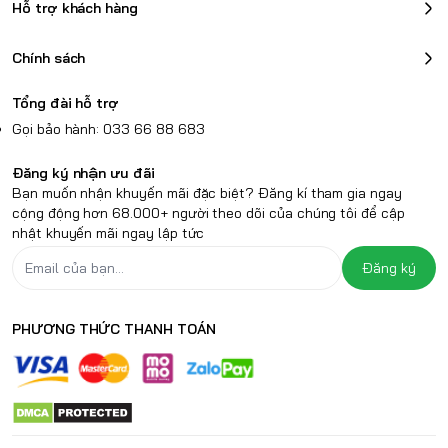
Hỗ trợ khách hàng
Chính sách
Bản lề cải tiến
Dù có cấu hình mạnh mẽ,
MSI GP66 Leopard 11UG
Tổng đài hỗ trợ
vẫn có trọng lượng vừa phải, giúp duy trì tính di
Gọi bảo hành: 033 66 88 683
động linh hoạt, dễ dàng mang theo bên mình mà
Đăng ký nhận ưu đãi
không gây bất tiện.
Bạn muốn nhận khuyến mãi đặc biệt? Đăng kí tham gia ngay
Xem review laptop MSI GL63 8RC giá rẻ
cộng động hơn 68.000+ người theo dõi của chúng tôi để cập
nhật khuyến mãi ngay lập tức
Màn hình FHD 240Hz
Đăng ký
Màn hình của
MSI GP66 Leopard 11UG
nổi bật với
độ phân giải FHD và tần số quét 240Hz, mang lại trải
PHƯƠNG THỨC THANH TOÁN
nghiệm hình ảnh mượt mà và sắc nét, lý tưởng cho
các trò chơi đòi hỏi phản hồi nhanh và độ chính xác
cao.