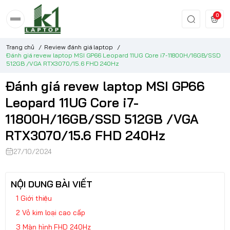
0
Trang chủ
/
Review đánh giá laptop
/
Đánh giá revew laptop MSI GP66 Leopard 11UG Core i7-11800H/16GB/SSD
512GB /VGA RTX3070/15.6 FHD 240Hz
Đánh giá revew laptop MSI GP66
Leopard 11UG Core i7-
11800H/16GB/SSD 512GB /VGA
RTX3070/15.6 FHD 240Hz
27/10/2024
NỘI DUNG BÀI VIẾT
Giới thiệu
Vỏ kim loại cao cấp
Màn hình FHD 240Hz