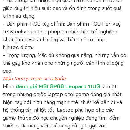
- Hệ thống tản nhiệt hiệu quả: Thiết kế tản nhiệt tốt
giúp duy trì hiệu suất cao và ổn định trong suốt quá
trình sử dụng.
- Bàn phím RGB tùy chỉnh: Bàn phím RGB Per-key
từ Steelseries cho phép cá nhân hóa trải nghiệm
chơi game với ánh sáng và thông số rõ ràng.
Nhược điểm:
- Trọng lượng: Mặc dù không quá nặng, nhưng vẫn có
thể gây khó khăn cho những người cần tính di động
cao.
Mẫu laptop trạm siêu khỏe
Mình
đánh giá MSI GP66 Leopard 11UG
là một
trong những chiếc laptop chơi game đáng giá nhất
hiện nay bởi hiệu năng mạnh mẽ, thiết kế bền bỉ và
hệ thống tản nhiệt tốt. Laptop phù hợp cho các
game thủ và đồ họa chuyên nghiệp đang tìm kiếm
thiết bị đa năng với khả năng xử lý tuyệt vời.