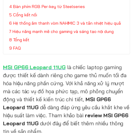
Bàn phím RGB Per-key từ Steelseries
Cổng kết nối
Hệ thống âm thanh vòm NAHIMIC 3 và tản nhiệt hiệu quả
Hiệu năng mạnh mẽ cho gaming và sáng tạo nội dung
Tổng kết
FAQ
MSI GP66 Leopard 11UG
là chiếc laptop gaming
được thiết kế dành riêng cho game thủ muốn tối đa
hóa hiệu năng phần cứng. Với khả năng xử lý mượt
mà các tác vụ đồ họa phức tạp, mô phỏng chuyển
động và thiết kế kiến trúc chi tiết,
MSI GP66
Leopard 11UG
dễ dàng đáp ứng yêu cầu khắt khe về
hiệu suất làm việc. Tham khảo bài
review MSI GP66
Leopard 11UG
dưới đây để biết thêm nhiều thông
tin về sản phẩm.