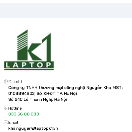
Địa chỉ
Công ty TNHH thương mại công nghệ Nguyễn Kha, MST:
0108894803, Sở KHĐT TP. Hà Nội
Số 240 Lê Thanh Nghị, Hà Nội
Hotline
033 66 88 683
Email
kha.nguyen@laptopk1.vn