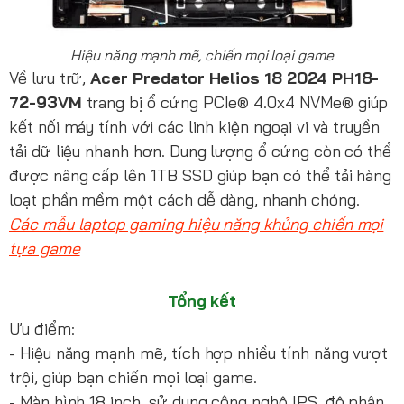
Hiệu năng mạnh mẽ, chiến mọi loại game
Về lưu trữ,
Acer Predator Helios 18 2024 PH18-
72-93VM
trang bị ổ cứng PCIe® 4.0x4 NVMe® giúp
kết nối máy tính với các linh kiện ngoại vi và truyền
tải dữ liệu nhanh hơn. Dung lượng ổ cứng còn có thể
được nâng cấp lên 1TB SSD giúp bạn có thể tải hàng
loạt phần mềm một cách dễ dàng, nhanh chóng.
Các mẫu laptop gaming hiệu năng khủng chiến mọi
tựa game
Tổng kết
Ưu điểm:
- Hiệu năng mạnh mẽ, tích hợp nhiều tính năng vượt
trội, giúp bạn chiến mọi loại game.
- Màn hình 18 inch, sử dụng công nghệ IPS, độ phân