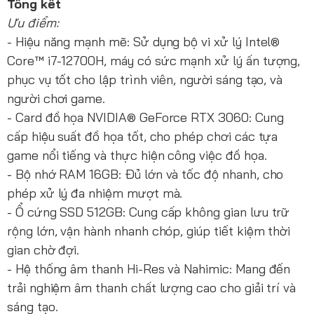
Tổng kết
Ưu điểm:
- Hiệu năng mạnh mẽ: Sử dụng bộ vi xử lý Intel®
Core™ i7-12700H, máy có sức mạnh xử lý ấn tượng,
phục vụ tốt cho lập trình viên, người sáng tạo, và
người chơi game.
- Card đồ họa NVIDIA® GeForce RTX 3060: Cung
cấp hiệu suất đồ họa tốt, cho phép chơi các tựa
game nổi tiếng và thực hiện công việc đồ họa.
- Bộ nhớ RAM 16GB: Đủ lớn và tốc độ nhanh, cho
phép xử lý đa nhiệm mượt mà.
- Ổ cứng SSD 512GB: Cung cấp không gian lưu trữ
rộng lớn, vận hành nhanh chóp, giúp tiết kiệm thời
gian chờ đợi.
- Hệ thống âm thanh Hi-Res và Nahimic: Mang đến
trải nghiệm âm thanh chất lượng cao cho giải trí và
sáng tạo.