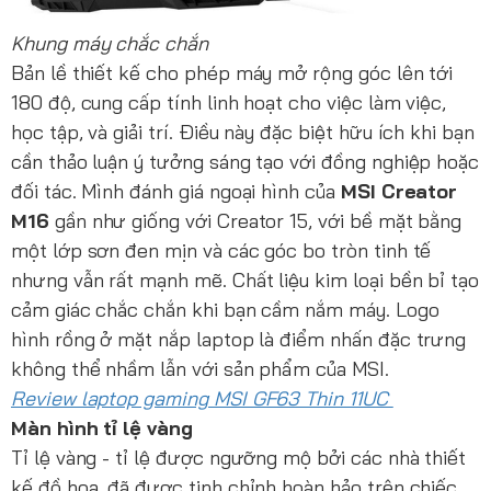
Khung máy chắc chắn
Bản lề thiết kế cho phép máy mở rộng góc lên tới
180 độ, cung cấp tính linh hoạt cho việc làm việc,
học tập, và giải trí. Điều này đặc biệt hữu ích khi bạn
cần thảo luận ý tưởng sáng tạo với đồng nghiệp hoặc
đối tác. Mình đánh giá ngoại hình của
MSI Creator
M16
gần như giống với Creator 15, với bề mặt bằng
một lớp sơn đen mịn và các góc bo tròn tinh tế
nhưng vẫn rất mạnh mẽ. Chất liệu kim loại bền bỉ tạo
cảm giác chắc chắn khi bạn cầm nắm máy. Logo
hình rồng ở mặt nắp laptop là điểm nhấn đặc trưng
không thể nhầm lẫn với sản phẩm của MSI.
Review laptop gaming MSI GF63 Thin 11UC
Màn hình tỉ lệ vàng
Tỉ lệ vàng - tỉ lệ được ngưỡng mộ bởi các nhà thiết
kế đồ họa, đã được tinh chỉnh hoàn hảo trên chiếc