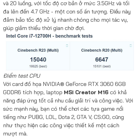
và 20 luồng, với tốc độ cơ bản ở mức 3.5GHz và tối
đa lên đến 4.7 GHz - một con số ấn tượng. Điều này
đảm bảo tốc độ xử lý nhanh chóng cho mọi tác vụ,
giúp giảm thiểu thời gian chờ đợi.
Điểm test CPU
Với card đồ họa NVIDIA® GeForce RTX 3060 6GB
GDDR6 tích hợp, laptop
MSI Creator M16
có khả
năng đáp ứng tốt cả nhu cầu giải trí và công việc. Với
sức mạnh này, bạn có thể chơi các tựa game nổi
tiếng như PUBG, LOL, Dota 2, GTA V, CS:GO, cũng
như thực hiện các công việc thiết kế một cách
mượt mà.